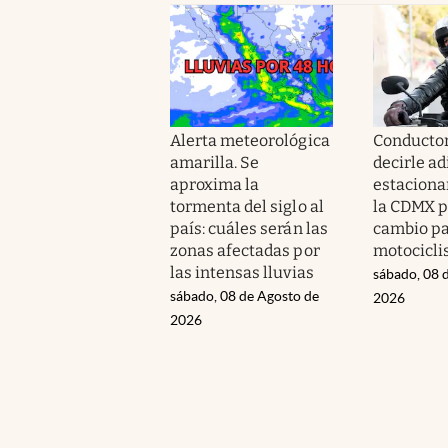
Alerta meteorológica
Conducto
amarilla. Se
decirle ad
aproxima la
estacionar
tormenta del siglo al
la CDMX p
país: cuáles serán las
cambio pa
zonas afectadas por
motocicli
las intensas lluvias
sábado, 08 
sábado, 08 de Agosto de
2026
2026