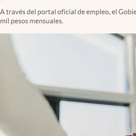
Clima
A través del portal oficial de empleo, el G
Espiritualidad
mil pesos mensuales.
Mediakit
abre en nueva pestaña