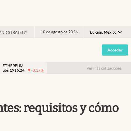
10 de agosto de 2026
Edición:
México
AND STRATEGY
Argentina
Acceder
España
México
ETHEREUM
Ver más cotizaciones
u$s
1916,24
-0.17
%
USA
Colombia
Uruguay
tes: requisitos y cómo