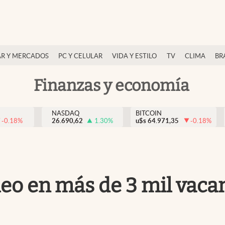
R Y MERCADOS
PC Y CELULAR
VIDA Y ESTILO
TV
CLIMA
BR
Finanzas y economía
NASDAQ
BITCOIN
-0.18
%
26.690,62
1.30
%
u$s
64.971,35
-0.18
%
eo en más de 3 mil vacan