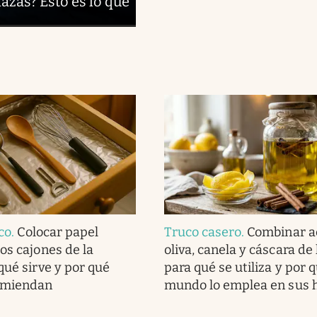
azas? Esto es lo que
ico
.
Colocar papel
Truco casero
.
Combinar a
os cajones de la
oliva, canela y cáscara de
qué sirve y por qué
para qué se utiliza y por q
comiendan
mundo lo emplea en sus 