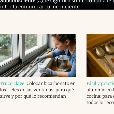
Subconsciente
.
¿Qué significa soñar con una ten
intenta comunicar tu inconciente
Truco clave
.
Colocar bicarbonato en
Fácil y práct
los rieles de las ventanas: para qué
aluminio en l
sirve y por qué lo recomiendan
cocina: para 
todos lo re