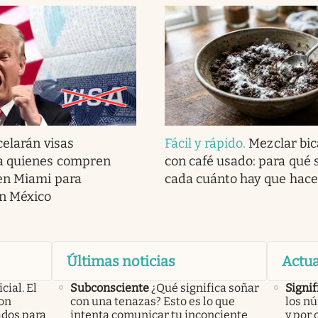
elarán visas
Fácil y rápido
.
Mezclar bi
a quienes compren
con café usado: para qué s
en Miami para
cada cuánto hay que hace
en México
Últimas noticias
Actua
icial. El
Subconsciente
¿Qué significa soñar
Signif
con
con una tenazas? Esto es lo que
los nú
ados para
intenta comunicar tu inconciente
y por 