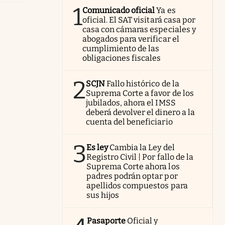
1
Comunicado oficial
Ya es
oficial. El SAT visitará casa por
casa con cámaras especiales y
abogados para verificar el
cumplimiento de las
obligaciones fiscales
2
SCJN
Fallo histórico de la
Suprema Corte a favor de los
jubilados, ahora el IMSS
deberá devolver el dinero a la
cuenta del beneficiario
3
Es ley
Cambia la Ley del
Registro Civil | Por fallo de la
Suprema Corte ahora los
padres podrán optar por
apellidos compuestos para
sus hijos
Pasaporte
Oficial y