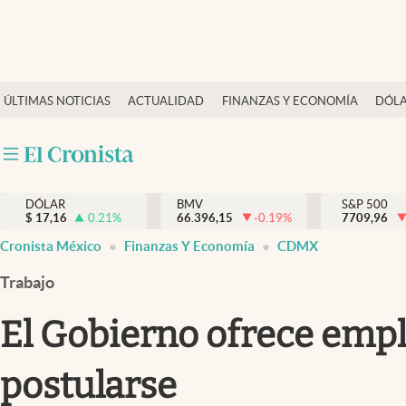
Últimas Noticias
ÚLTIMAS NOTICIAS
ACTUALIDAD
FINANZAS Y ECONOMÍA
DÓLA
Actualidad
Finanzas y economía
Dólar y mercados
DÓLAR
BMV
S&P 500
Internacionales
$
17,16
0.21
%
66.396,15
-0.19
%
7709,96
Opinión
Cronista México
Finanzas Y Economía
CDMX
Brand Strategy
Trabajo
Pc y celular
El Gobierno ofrece empl
Vida y estilo
postularse
Tv