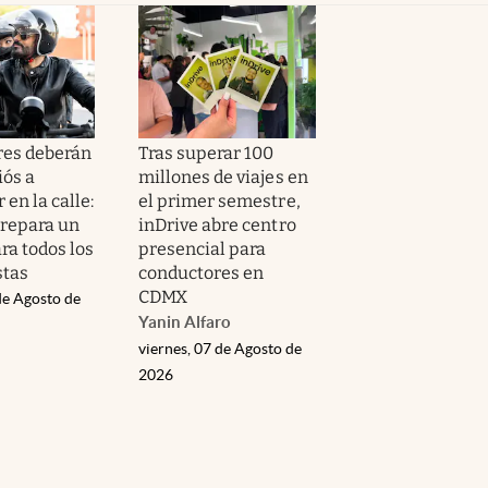
res deberán
Tras superar 100
iós a
millones de viajes en
 en la calle:
el primer semestre,
repara un
inDrive abre centro
ra todos los
presencial para
stas
conductores en
CDMX
de Agosto de
Yanin Alfaro
viernes, 07 de Agosto de
2026