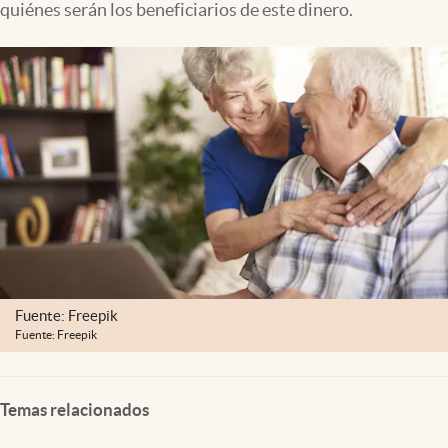
quiénes serán los beneficiarios de este dinero.
Clima
Espiritualidad
Mediakit
abre en nueva pestaña
México
Fuente: Freepik
Fuente: Freepik
Temas relacionados