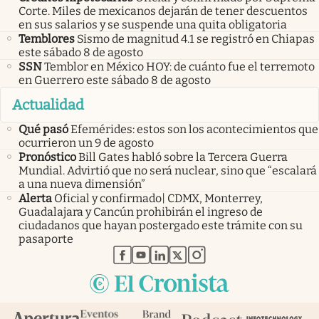
Corte. Miles de mexicanos dejarán de tener descuentos
en sus salarios y se suspende una quita obligatoria
Temblores
Sismo de magnitud 4.1 se registró en Chiapas
este sábado 8 de agosto
SSN
Temblor en México HOY: de cuánto fue el terremoto
en Guerrero este sábado 8 de agosto
Actualidad
Qué pasó
Efemérides: estos son los acontecimientos que
ocurrieron un 9 de agosto
Pronóstico
Bill Gates habló sobre la Tercera Guerra
Mundial. Advirtió que no será nuclear, sino que “escalará
a una nueva dimensión”
Alerta
Oficial y confirmado| CDMX, Monterrey,
Guadalajara y Cancún prohibirán el ingreso de
ciudadanos que hayan postergado este trámite con su
pasaporte
abre en nueva pestaña
abre en nueva pestaña
abre en nueva pestaña
abre en nueva pestaña
abre en nueva pestaña