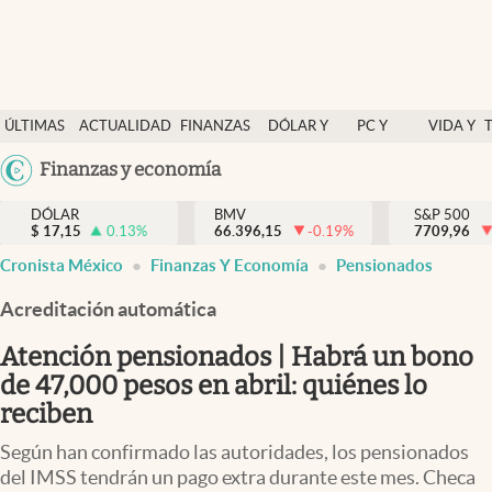
Últimas Noticias
ÚLTIMAS
ACTUALIDAD
FINANZAS
DÓLAR Y
PC Y
VIDA Y
Actualidad
NOTICIAS
Y
MERCADOS
CELULAR
ESTILO
Argentina
Finanzas y economía
Finanzas y economía
ECONOMÍA
España
Dólar y mercados
DÓLAR
BMV
S&P 500
$
17,15
0.13
%
66.396,15
-0.19
%
México
7709,96
Internacionales
Cronista México
Finanzas Y Economía
Pensionados
USA
Opinión
Colombia
Acreditación automática
Uruguay
Brand Strategy
Atención pensionados | Habrá un bono
Pc y celular
de 47,000 pesos en abril: quiénes lo
reciben
Vida y estilo
Según han confirmado las autoridades, los pensionados
Tv
del IMSS tendrán un pago extra durante este mes. Checa