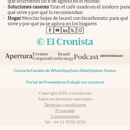
que ocurrieron un 8 de agosto en el mundo
Soluciones caseras
Tirar el café usado en el inodoro: para
qué sirve y por qué lo recomiendan
Hogar
Mezclar hojas de laurel con bicarbonato: para qué
sirve y por qué ya se aplica en los hogares
abre en nueva pestaña
abre en nueva pestaña
abre en nueva pestaña
abre en nueva pestaña
abre en nueva pestaña
Contacto
Canales de WhatsApp
Suscribite
Quiénes Somos
Portal de Proveedores
Trabajá con nosotros
Copyright 2025 cronista.com
Todos los derechos reservados
Términos y condiciones
Privacidad
Consentimiento
Tel:
+54 11 7078-3270