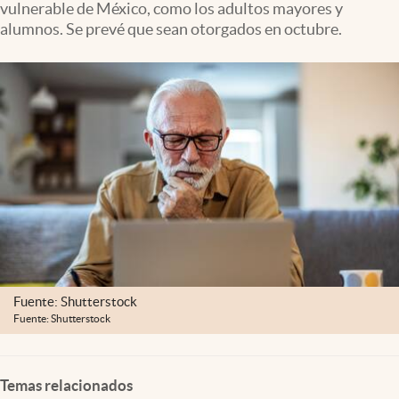
vulnerable de México, como los adultos mayores y
Clima
alumnos. Se prevé que sean otorgados en octubre.
Espiritualidad
Mediakit
abre en nueva pestaña
México
Fuente: Shutterstock
Fuente: Shutterstock
Temas relacionados