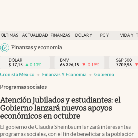
Últimas Noticias
ÚLTIMAS
ACTUALIDAD
FINANZAS
DÓLAR Y
PC Y
VIDA Y
Actualidad
NOTICIAS
Y
MERCADOS
CELULAR
ESTILO
Argentina
Finanzas y economía
Finanzas y economía
ECONOMÍA
España
Dólar y mercados
DÓLAR
BMV
S&P 500
$
17,15
0.13
%
66.396,15
-0.19
%
México
7709,96
Internacionales
Cronista México
Finanzas Y Economía
Gobierno
USA
Opinión
Colombia
Programas sociales
Uruguay
Brand Strategy
Atención jubilados y estudiantes: el
Pc y celular
Gobierno lanzará nuevos apoyos
económicos en octubre
Vida y estilo
El gobierno de Claudia Sheinbaum lanzará interesantes
Tv
programas sociales, con el fin de beneficiar a la población