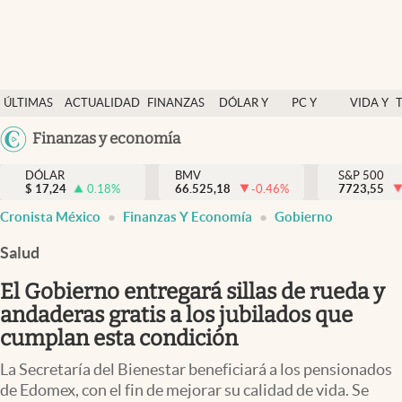
Últimas Noticias
ÚLTIMAS
ACTUALIDAD
FINANZAS
DÓLAR Y
PC Y
VIDA Y
Actualidad
NOTICIAS
Y
MERCADOS
CELULAR
ESTILO
Argentina
Finanzas y economía
Finanzas y economía
ECONOMÍA
España
Dólar y mercados
DÓLAR
BMV
S&P 500
$
17,24
0.18
%
66.525,18
-0.46
%
México
7723,55
Internacionales
Cronista México
Finanzas Y Economía
Gobierno
USA
Opinión
Colombia
Salud
Uruguay
Brand Strategy
El Gobierno entregará sillas de rueda y
Pc y celular
andaderas gratis a los jubilados que
cumplan esta condición
Vida y estilo
La Secretaría del Bienestar beneficiará a los pensionados
Tv
de Edomex, con el fin de mejorar su calidad de vida. Se