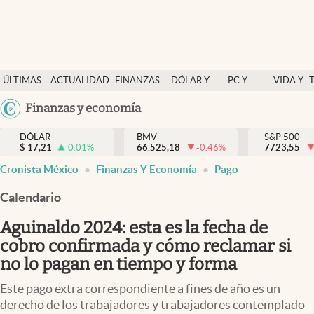
Últimas Noticias
ÚLTIMAS
ACTUALIDAD
FINANZAS
DÓLAR Y
PC Y
VIDA Y
Actualidad
NOTICIAS
Y
MERCADOS
CELULAR
ESTILO
Argentina
Finanzas y economía
Finanzas y economía
ECONOMÍA
España
Dólar y mercados
DÓLAR
BMV
S&P 500
$
17,21
0.01
%
66.525,18
-0.46
%
México
7723,55
Internacionales
Cronista México
Finanzas Y Economía
Pago
USA
Opinión
Colombia
Calendario
Uruguay
Brand Strategy
Aguinaldo 2024: esta es la fecha de
Pc y celular
cobro confirmada y cómo reclamar si
no lo pagan en tiempo y forma
Vida y estilo
Este pago extra correspondiente a fines de año es un
Tv
derecho de los trabajadores y trabajadores contemplado