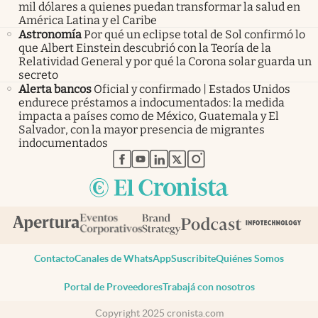
mil dólares a quienes puedan transformar la salud en
América Latina y el Caribe
Astronomía
Por qué un eclipse total de Sol confirmó lo
que Albert Einstein descubrió con la Teoría de la
Relatividad General y por qué la Corona solar guarda un
secreto
Alerta bancos
Oficial y confirmado | Estados Unidos
endurece préstamos a indocumentados: la medida
impacta a países como de México, Guatemala y El
Salvador, con la mayor presencia de migrantes
indocumentados
abre en nueva pestaña
abre en nueva pestaña
abre en nueva pestaña
abre en nueva pestaña
abre en nueva pestaña
Contacto
Canales de WhatsApp
Suscribite
Quiénes Somos
Portal de Proveedores
Trabajá con nosotros
Copyright 2025 cronista.com