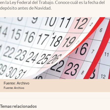
en la Ley Federal del Trabajo. Conoce cuál es la fecha del
Clima
depósito antes de Navidad.
Espiritualidad
Mediakit
abre en nueva pestaña
México
Fuente: Archivo
Fuente: Archivo
Temas relacionados