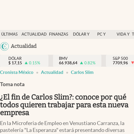
Últimas Noticias
ÚLTIMAS
ACTUALIDAD
FINANZAS
DÓLAR Y
PC Y
VIDA Y
Actualidad
NOTICIAS
Y
MERCADOS
CELULAR
ESTILO
Argentina
Actualidad
Finanzas y economía
ECONOMÍA
España
Dólar y mercados
DÓLAR
BMV
S&P 500
$
17,15
0.15
%
66.938,64
0.82
%
México
7709,96
Internacionales
Cronista México
Actualidad
Carlos Slim
USA
Opinión
Colombia
Toma nota
Uruguay
Brand Strategy
¿El fin de Carlos Slim?: conoce por qué
Pc y celular
todos quieren trabajar para esta nueva
empresa
Vida y estilo
En la Microferia de Empleo en Venustiano Carranza, la
Tv
pastelería "La Esperanza" estará presentando diversas