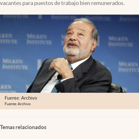
vacantes para puestos de trabajo bien remunerados.
Clima
Espiritualidad
Mediakit
abre en nueva pestaña
México
Fuente: Archivo
Fuente: Archivo
Temas relacionados