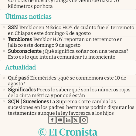
40 horas de lluvias y ráfagas de viento de hasta 70
kilómetros por hora
Últimas noticias
SSN
Temblor en México HOY: de cuánto fue el terremoto
en Chiapas este domingo 9 de agosto
Temblores
Temblor HOY: reportan un terremoto en
Jalisco este domingo 9 de agosto
Subconsciente
¿Qué significa soñar con una tenazas?
Esto es lo que intenta comunicar tu inconciente
Actualidad
Qué pasó
Efemérides: ¿qué se conmemora este 10 de
agosto?
Significados
Pocos lo saben: qué son los números rojos
de la cinta métrica y por qué están
SCJN | Sucesiones
La Suprema Corte cambia las
sucesiones en los padres: hermanos podrán disputar los
testamentos aunque la ley favorezca a los hijos
abre en nueva pestaña
abre en nueva pestaña
abre en nueva pestaña
abre en nueva pestaña
abre en nueva pestaña