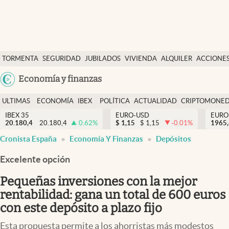
Últimas Noticias
TORMENTA
SEGURIDAD
JUBILADOS
VIVIENDA
ALQUILER
ACCIONE
Economía y finanzas
SOCIAL
Argentina
Economía y finanzas
Política
España
Actualidad
ULTIMAS
ECONOMÍA
IBEX
POLÍTICA
ACTUALIDAD
CRIPTOMONE
México
NOTICIAS
Y
Y
IBEX 35
EURO-USD
EURO
Criptomonedas
20.180,4
20.180,4
0.62
%
$
1,15
$
1,15
-0.01
%
USA
1965
FINANZAS
EURO
Cronista España
Economía Y Finanzas
Depósitos
Colombia
España
Uruguay
Excelente opción
Pequeñas inversiones con la mejor
rentabilidad: gana un total de 600 euros
con este depósito a plazo fijo
Esta propuesta permite a los ahorristas más modestos