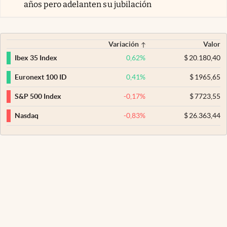
años pero adelanten su jubilación
Variación
Valor
0,62
%
$
20.180,40
Ibex 35 Index
0,41
%
$
1965,65
Euronext 100 ID
-0,17
%
$
7723,55
S&P 500 Index
-0,83
%
$
26.363,44
Nasdaq