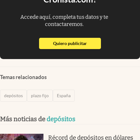
Accede aquí, completa tus datos y te
contactaremos.
abre en nueva pestaña
Quiero publicitar
Temas relacionados
depósitos
plazo fijo
España
Más noticias de
depósitos
Récord de depósitos en dólares