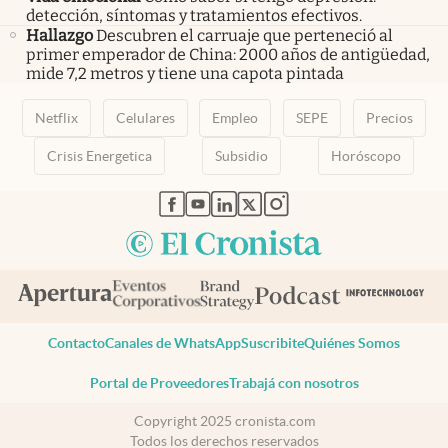
detección, síntomas y tratamientos efectivos.
Hallazgo
Descubren el carruaje que perteneció al
primer emperador de China: 2000 años de antigüedad,
mide 7,2 metros y tiene una capota pintada
Netflix
Celulares
Empleo
SEPE
Precios
Crisis Energetica
Subsidio
Horóscopo
abre en nueva pestaña
abre en nueva pestaña
abre en nueva pestaña
abre en nueva pestaña
abre en nueva pestaña
Contacto
Canales de WhatsApp
Suscribite
Quiénes Somos
Portal de Proveedores
Trabajá con nosotros
Copyright 2025 cronista.com
Todos los derechos reservados