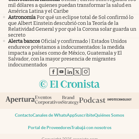
mil dólares a quienes puedan transformar la salud en
América Latina y el Caribe
Astronomía
Por qué un eclipse total de Sol confirmó lo
que Albert Einstein descubrió con la Teoría de la
Relatividad General y por qué la Corona solar guarda un
secreto
Alerta bancos
Oficial y confirmado | Estados Unidos
endurece préstamos a indocumentados: la medida
impacta a países como de México, Guatemala y El
Salvador, con la mayor presencia de migrantes
indocumentados
abre en nueva pestaña
abre en nueva pestaña
abre en nueva pestaña
abre en nueva pestaña
abre en nueva pestaña
Contacto
Canales de WhatsApp
Suscribite
Quiénes Somos
Portal de Proveedores
Trabajá con nosotros