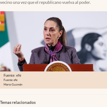
vecino una vez que el republicano vuelva al poder.
Clima
Espiritualidad
Mediakit
abre en nueva pestaña
México
Fuente: efe
Fuente: efe
Mario Guzmán
Temas relacionados