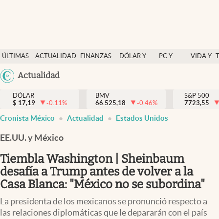
Últimas Noticias
ÚLTIMAS
ACTUALIDAD
FINANZAS
DÓLAR Y
PC Y
VIDA Y
Actualidad
NOTICIAS
Y
MERCADOS
CELULAR
ESTILO
Argentina
Actualidad
Finanzas y economía
ECONOMÍA
España
Dólar y mercados
DÓLAR
BMV
S&P 500
$
17,19
-0.11
%
66.525,18
-0.46
%
México
7723,55
Internacionales
Cronista México
Actualidad
Estados Unidos
USA
Opinión
Colombia
EE.UU. y México
Uruguay
Brand Strategy
Tiembla Washington | Sheinbaum
Pc y celular
desafía a Trump antes de volver a la
Casa Blanca: "México no se subordina"
Vida y estilo
La presidenta de los mexicanos se pronunció respecto a
Tv
las relaciones diplomáticas que le depararán con el país