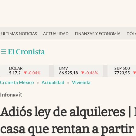
Últimas Noticias
ÚLTIMAS NOTICIAS
ACTUALIDAD
FINANZAS Y ECONOMÍA
DÓL
Actualidad
Finanzas y economía
Dólar y mercados
DÓLAR
BMV
S&P 500
Internacionales
$
17,2
-0.04
%
66.525,18
-0.46
%
7723,55
Opinión
Cronista México
Actualidad
Vivienda
Brand Strategy
Infonavit
Pc y celular
Adiós ley de alquileres |
Vida y estilo
casa que rentan a partir
Tv