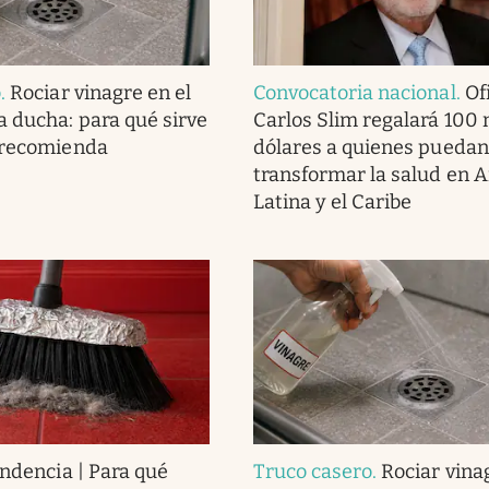
o
.
Rociar vinagre en el
Convocatoria nacional
.
Ofi
a ducha: para qué sirve
Carlos Slim regalará 100 
 recomienda
dólares a quienes puedan
transformar la salud en 
Latina y el Caribe
endencia | Para qué
Truco casero
.
Rociar vina