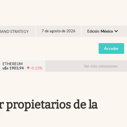
7 de agosto de 2026
Edición:
México
RAND STRATEGY
Argentina
Acceder
España
México
ETHEREUM
Ver más cotizaciones
u$s
1903,94
-0.13
%
USA
Colombia
Uruguay
r propietarios de la