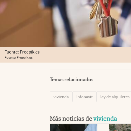
Fuente: Freepik.es
Fuente: Freepik.es
Temas relacionados
vivienda
Infonavit
ley de alquileres
Más noticias de
vivienda