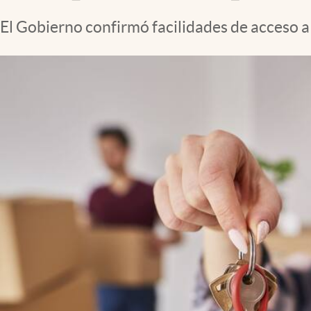
Clima
El Gobierno confirmó facilidades de acceso a 
Espiritualidad
Mediakit
abre en nueva pestaña