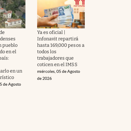
de
Ya es oficial |
idenses
Infonavit repartirá
n pueblo
hasta 169,000 pesos a
o en el
todos los
país:
trabajadores que
coticen en el IMSS
arlo en un
miércoles, 05 de Agosto
rístico
de 2026
05 de Agosto