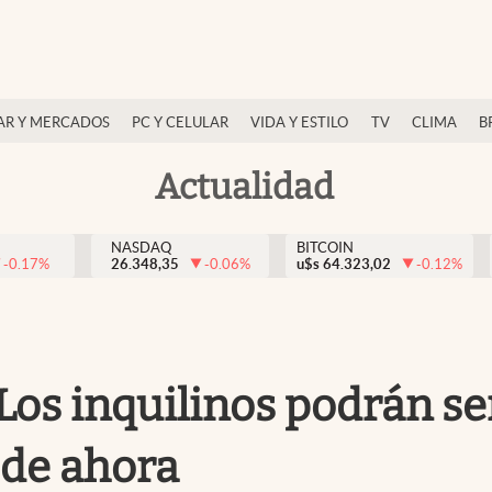
AR Y MERCADOS
PC Y CELULAR
VIDA Y ESTILO
TV
CLIMA
B
Actualidad
NASDAQ
BITCOIN
-0.17
%
26.348,35
-0.06
%
u$s
64.323,02
-0.12
%
 Los inquilinos podrán se
 de ahora