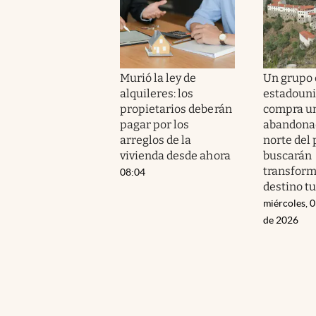
Murió la ley de
Un grupo 
alquileres: los
estadoun
propietarios deberán
compra u
pagar por los
abandonad
arreglos de la
norte del 
vivienda desde ahora
buscarán
transform
08:04
destino tu
miércoles, 
de 2026