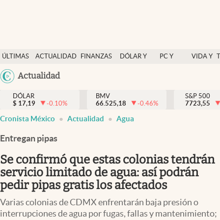
Últimas Noticias
ÚLTIMAS
ACTUALIDAD
FINANZAS
DÓLAR Y
PC Y
VIDA Y
Actualidad
NOTICIAS
Y
MERCADOS
CELULAR
ESTILO
Argentina
Actualidad
Finanzas y economía
ECONOMÍA
España
Dólar y mercados
DÓLAR
BMV
S&P 500
$
17,19
-0.10
%
66.525,18
-0.46
%
México
7723,55
Internacionales
Cronista México
Actualidad
Agua
USA
Opinión
Colombia
Entregan pipas
Uruguay
Brand Strategy
Se confirmó que estas colonias tendrán
Pc y celular
servicio limitado de agua: así podrán
pedir pipas gratis los afectados
Vida y estilo
Varias colonias de CDMX enfrentarán baja presión o
Tv
interrupciones de agua por fugas, fallas y mantenimiento;