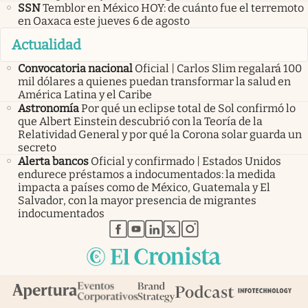
SSN
Temblor en México HOY: de cuánto fue el terremoto
en Oaxaca este jueves 6 de agosto
Actualidad
Convocatoria nacional
Oficial | Carlos Slim regalará 100
mil dólares a quienes puedan transformar la salud en
América Latina y el Caribe
Astronomía
Por qué un eclipse total de Sol confirmó lo
que Albert Einstein descubrió con la Teoría de la
Relatividad General y por qué la Corona solar guarda un
secreto
Alerta bancos
Oficial y confirmado | Estados Unidos
endurece préstamos a indocumentados: la medida
impacta a países como de México, Guatemala y El
Salvador, con la mayor presencia de migrantes
indocumentados
abre en nueva pestaña
abre en nueva pestaña
abre en nueva pestaña
abre en nueva pestaña
abre en nueva pestaña