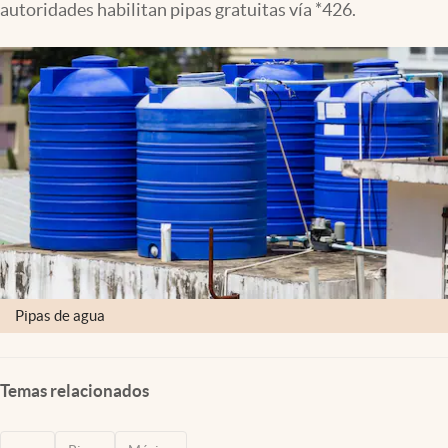
autoridades habilitan pipas gratuitas vía *426.
Clima
Espiritualidad
Mediakit
abre en nueva pestaña
México
Pipas de agua
Temas relacionados