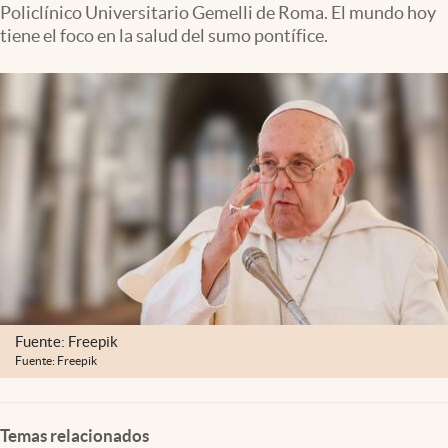
Policlínico Universitario Gemelli de Roma. El mundo hoy
Clima
tiene el foco en la salud del sumo pontífice.
Espiritualidad
Mediakit
abre en nueva pestaña
México
Fuente: Freepik
Fuente: Freepik
Temas relacionados