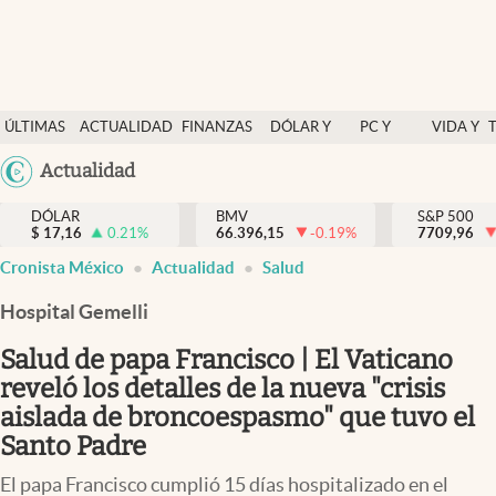
Últimas Noticias
ÚLTIMAS
ACTUALIDAD
FINANZAS
DÓLAR Y
PC Y
VIDA Y
Actualidad
NOTICIAS
Y
MERCADOS
CELULAR
ESTILO
Argentina
Actualidad
Finanzas y economía
ECONOMÍA
España
Dólar y mercados
DÓLAR
BMV
S&P 500
$
17,16
0.21
%
66.396,15
-0.19
%
México
7709,96
Internacionales
Cronista México
Actualidad
Salud
USA
Opinión
Colombia
Hospital Gemelli
Uruguay
Brand Strategy
Salud de papa Francisco | El Vaticano
Pc y celular
reveló los detalles de la nueva "crisis
aislada de broncoespasmo" que tuvo el
Vida y estilo
Santo Padre
Tv
El papa Francisco cumplió 15 días hospitalizado en el