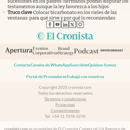
sucesiones en los padres: hermanos podrán disputar los
testamentos aunque la ley favorezca a los hijos
Truco clave
Colocar bicarbonato en los rieles de las
ventanas: para qué sirve y por qué lo recomiendan
abre en nueva pestaña
abre en nueva pestaña
abre en nueva pestaña
abre en nueva pestaña
abre en nueva pestaña
Contacto
Canales de WhatsApp
Suscribite
Quiénes Somos
Portal de Proveedores
Trabajá con nosotros
Copyright 2025 cronista.com
Todos los derechos reservados
Términos y condiciones
Privacidad
Consentimiento
Tel:
+54 11 7078-3270
cronista.com
es propiedad de El Cronista Comercial S.A Registro de