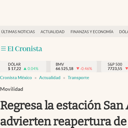
Últimas Noticias
ÚLTIMAS NOTICIAS
ACTUALIDAD
FINANZAS Y ECONOMÍA
DÓL
Actualidad
Finanzas y economía
Dólar y mercados
DÓLAR
BMV
S&P 500
Internacionales
$
17,22
0.04
%
66.525,18
-0.46
%
7723,55
Opinión
Cronista México
Actualidad
Transporte
Brand Strategy
Movilidad
Pc y celular
Regresa la estación San
Vida y estilo
advierten reapertura de 
Tv