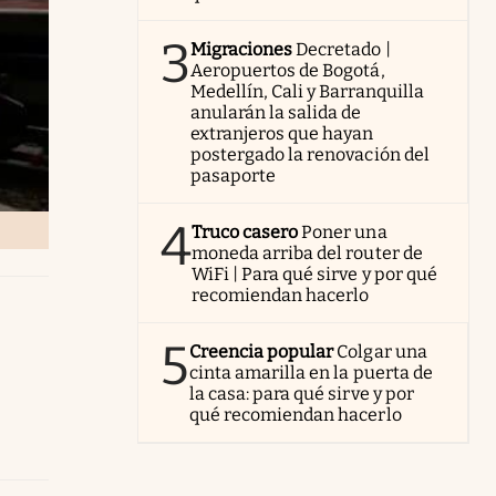
3
Migraciones
Decretado |
Aeropuertos de Bogotá,
Medellín, Cali y Barranquilla
anularán la salida de
extranjeros que hayan
postergado la renovación del
pasaporte
4
Truco casero
Poner una
moneda arriba del router de
WiFi | Para qué sirve y por qué
recomiendan hacerlo
5
Creencia popular
Colgar una
cinta amarilla en la puerta de
la casa: para qué sirve y por
qué recomiendan hacerlo