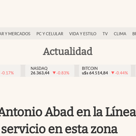
AR Y MERCADOS
PC Y CELULAR
VIDA Y ESTILO
TV
CLIMA
B
Actualidad
NASDAQ
BITCOIN
-0.17
%
26.363,44
-0.83
%
u$s
64.514,84
-0.44
%
 Antonio Abad en la Líne
servicio en esta zona