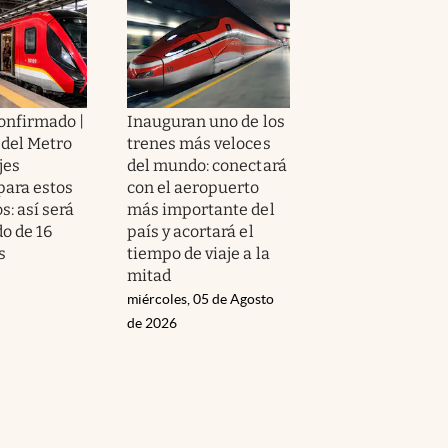
confirmado |
Inauguran uno de los
 del Metro
trenes más veloces
jes
del mundo: conectará
para estos
con el aeropuerto
: así será
más importante del
do de 16
país y acortará el
s
tiempo de viaje a la
mitad
miércoles, 05 de Agosto
de 2026