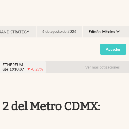
6 de agosto de 2026
Edición:
México
RAND STRATEGY
Argentina
Acceder
España
México
ETHEREUM
Ver más cotizaciones
u$s
1910,87
-0.27
%
USA
Colombia
Uruguay
a 2 del Metro CDMX: