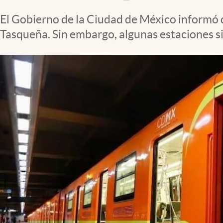
Clima
El Gobierno de la Ciudad de México informó
Espiritualidad
Tasqueña. Sin embargo, algunas estaciones sig
Mediakit
abre en nueva pestaña