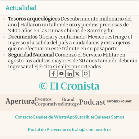
Actualidad
Tesoros arqueológicos
Descubrimiento millonario del
año | Hallaron un taller de oro y piedras preciosas de
3.400 años en las ruinas chinas de Sanxingdui
Documentos
Oficial y confirmado| México restringe el
ingreso y la salida del país a ciudadanos y extranjeros
que no efectuaron este trámite en su pasaporte
Seguridad Nacional
Comenzó el Servicio Militar en
agosto: los adultos mayores de 30 años también deberán
ingresar al Ejército si salieron sorteados
abre en nueva pestaña
abre en nueva pestaña
abre en nueva pestaña
abre en nueva pestaña
abre en nueva pestaña
Contacto
Canales de WhatsApp
Suscribite
Quiénes Somos
Portal de Proveedores
Trabajá con nosotros