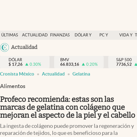
Últimas Noticias
ÚLTIMAS
ACTUALIDAD
FINANZAS
DÓLAR Y
PC Y
VIDA Y
Actualidad
NOTICIAS
Y
MERCADOS
CELULAR
ESTILO
Argentina
Actualidad
Finanzas y economía
ECONOMÍA
España
Dólar y mercados
DÓLAR
BMV
S&P 500
$
17,26
0.30
%
66.833,16
0.20
%
México
7736,52
Internacionales
Cronista México
Actualidad
Gelatina
USA
Opinión
Colombia
Alimentos
Uruguay
Brand Strategy
Profeco recomienda: estas son las
Pc y celular
marcas de gelatina con colágeno que
mejoran el aspecto de la piel y el cabello
Vida y estilo
La ingesta de colágeno puede promover la regeneración y
Tv
reparación de tejidos, lo que es beneficioso para la