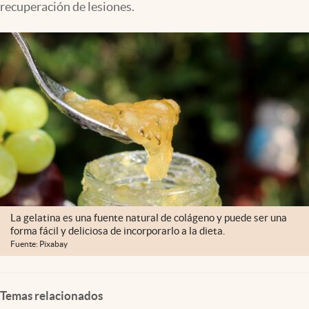
recuperación de lesiones.
Clima
Espiritualidad
Mediakit
abre en nueva pestaña
México
La gelatina es una fuente natural de colágeno y puede ser una
forma fácil y deliciosa de incorporarlo a la dieta.
Fuente: Pixabay
Temas relacionados