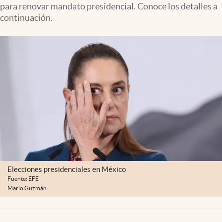
para renovar mandato presidencial. Conoce los detalles a
Clima
continuación.
Espiritualidad
Mediakit
abre en nueva pestaña
México
Elecciones presidenciales en México
Fuente: EFE
Mario Guzmán