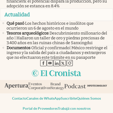
financiera: el potencial dispara la producción, pero su
adopción se estanca en 8.4%
Actualidad
Qué pasó
Los hechos históricos e insólitos que
ocurrieron un 6 de agosto en el mundo
Tesoros arqueológicos
Descubrimiento millonario del
año | Hallaron un taller de oro y piedras preciosas de
3.400 años en las ruinas chinas de Sanxingdui
Documentos
Oficial y confirmado| México restringe el
ingreso y la salida del país a ciudadanos y extranjeros
que no efectuaron este trámite en su pasaporte
abre en nueva pestaña
abre en nueva pestaña
abre en nueva pestaña
abre en nueva pestaña
abre en nueva pestaña
Contacto
Canales de WhatsApp
Suscribite
Quiénes Somos
Portal de Proveedores
Trabajá con nosotros