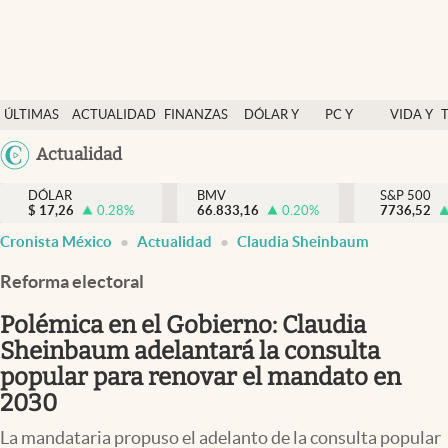
Últimas Noticias
ÚLTIMAS
ACTUALIDAD
FINANZAS
DÓLAR Y
PC Y
VIDA Y
Actualidad
NOTICIAS
Y
MERCADOS
CELULAR
ESTILO
Argentina
Actualidad
Finanzas y economía
ECONOMÍA
España
Dólar y mercados
DÓLAR
BMV
S&P 500
$
17,26
0.28
%
66.833,16
0.20
%
México
7736,52
Internacionales
Cronista México
Actualidad
Claudia Sheinbaum
USA
Opinión
Colombia
Reforma electoral
Uruguay
Brand Strategy
Polémica en el Gobierno: Claudia
Pc y celular
Sheinbaum adelantará la consulta
popular para renovar el mandato en
Vida y estilo
2030
Tv
La mandataria propuso el adelanto de la consulta popular