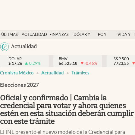
Últimas Noticias
ÚLTIMAS
ACTUALIDAD
FINANZAS
DÓLAR Y
PC Y
VIDA Y
Actualidad
NOTICIAS
Y
MERCADOS
CELULAR
ESTILO
Argentina
Actualidad
Finanzas y economía
ECONOMÍA
España
Dólar y mercados
DÓLAR
BMV
S&P 500
$
17,26
0.29
%
66.525,18
-0.46
%
México
7723,55
Internacionales
Cronista México
Actualidad
Trámites
USA
Opinión
Colombia
Elecciones 2027
Uruguay
Brand Strategy
Oficial y confirmado | Cambia la
Pc y celular
credencial para votar y ahora quienes
estén en esta situación deberán cumplir
Vida y estilo
con este trámite
Tv
El INE presentó el nuevo modelo de la Credencial para