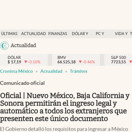
Últimas Noticias
ÚLTIMAS
ACTUALIDAD
FINANZAS
DÓLAR Y
PC Y
VIDA Y
Actualidad
NOTICIAS
Y
MERCADOS
CELULAR
ESTILO
Argentina
Actualidad
Finanzas y economía
ECONOMÍA
España
Dólar y mercados
DÓLAR
BMV
S&P 500
$
17,19
-0.10
%
66.525,18
-0.46
%
México
7723,55
Internacionales
Cronista México
Actualidad
Trámites
USA
Opinión
Colombia
Comunicado oficial
Uruguay
Brand Strategy
Oficial | Nuevo México, Baja California y
Pc y celular
Sonora permitirán el ingreso legal y
automático a todos los extranjeros que
Vida y estilo
presenten este único documento
Tv
El Gobierno detalló los requisitos para ingresar a México