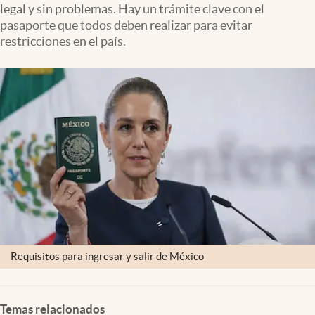
legal y sin problemas. Hay un trámite clave con el
Clima
pasaporte que todos deben realizar para evitar
Espiritualidad
restricciones en el país.
Mediakit
abre en nueva pestaña
México
Requisitos para ingresar y salir de México
Temas relacionados