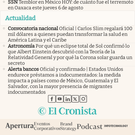
SSN
Temblor en México HOY: de cuánto fue el terremoto
en Oaxaca este jueves 6 de agosto
Actualidad
Convocatoria nacional
Oficial | Carlos Slim regalará 100
mil dólares a quienes puedan transformar la salud en
América Latina y el Caribe
Astronomía
Por qué un eclipse total de Sol confirmó lo
que Albert Einstein descubrió con la Teoría de la
Relatividad General y por qué la Corona solar guarda un
secreto
Alerta bancos
Oficial y confirmado | Estados Unidos
endurece préstamos a indocumentados: la medida
impacta a países como de México, Guatemala y El
Salvador, con la mayor presencia de migrantes
indocumentados
abre en nueva pestaña
abre en nueva pestaña
abre en nueva pestaña
abre en nueva pestaña
abre en nueva pestaña