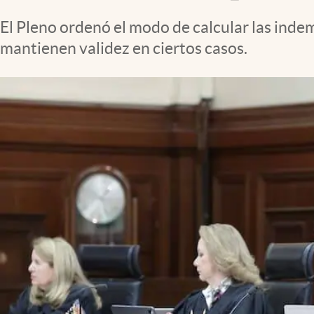
Clima
El Pleno ordenó el modo de calcular las inde
Espiritualidad
mantienen validez en ciertos casos.
Mediakit
abre en nueva pestaña