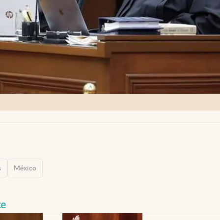
s
México
te