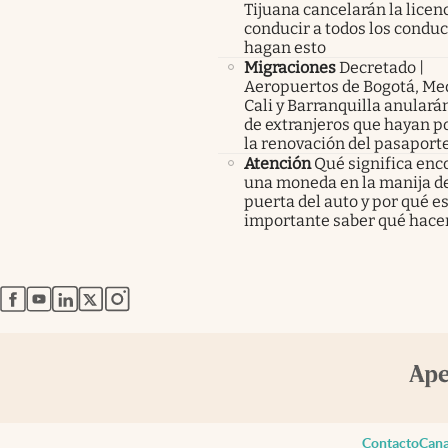
Tijuana cancelarán la licen
conducir a todos los condu
hagan esto
Migraciones
Decretado |
Aeropuertos de Bogotá, Med
Cali y Barranquilla anularán
de extranjeros que hayan p
la renovación del pasaport
Atención
Qué significa enc
una moneda en la manija de
puerta del auto y por qué e
importante saber qué hace
abre en nueva pestaña
abre en nueva pestaña
abre en nueva pestaña
abre en nueva pestaña
abre en nueva pestaña
Contacto
Cana