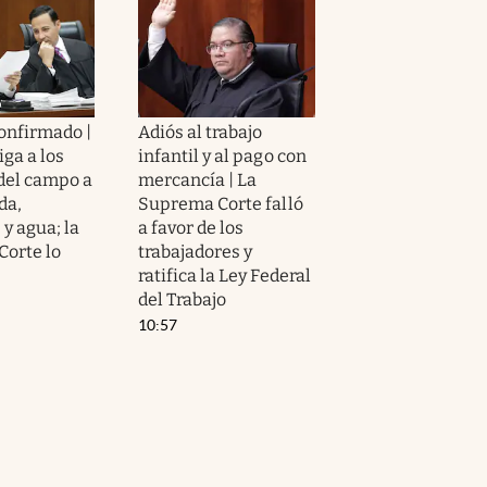
confirmado |
Adiós al trabajo
iga a los
infantil y al pago con
del campo a
mercancía | La
da,
Suprema Corte falló
y agua; la
a favor de los
orte lo
trabajadores y
ratifica la Ley Federal
del Trabajo
10:57