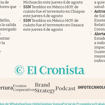
cia de
Michoacán este jueves 6 de agosto
a qui
ctores que
salud 
SSN
Temblor en México HOY: de
cuánto fue el terremoto en Chiapas
Astro
este jueves 6 de agosto
de Sol
ellín,
Einste
SSN
Temblor en México HOY: de
 la salida
Relati
cuánto fue el terremoto en Oaxaca
ostergado
Coron
este jueves 6 de agosto
e
Alert
ontrar
Estad
 la
a ind
s
impac
r
Guatem
mayor
indoc
les de WhatsApp
Suscribite
Quiénes Somos
Portal de Proveedores
Trabaj