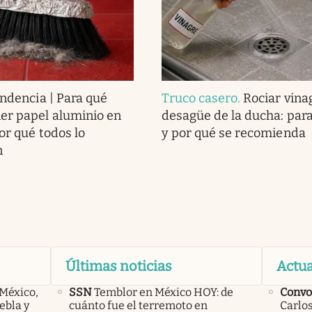
endencia | Para qué
Truco casero
.
Rociar vina
er papel aluminio en
desagüe de la ducha: para
or qué todos lo
y por qué se recomienda
n
Últimas noticias
Actua
 México,
SSN
Temblor en México HOY: de
Convo
ebla y
cuánto fue el terremoto en
Carlos