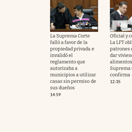
La Suprema Corte
Oficial y 
falló a favor de la
La LFT obl
propiedad privada e
patrones 
invalidó el
dar vivien
reglamento que
alimentos 
autorizaba a
Suprema C
municipios a utilizar
confirma
casas sin permiso de
12:35
sus dueños
14:59