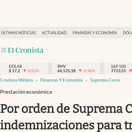
Últimas Noticias
ÚLTIMAS NOTICIAS
ACTUALIDAD
FINANZAS Y ECONOMÍA
DÓL
Actualidad
Finanzas y economía
Dólar y mercados
DÓLAR
BMV
S&P 500
Internacionales
$
17,2
-0.03
%
66.525,18
-0.46
%
7723,55
Opinión
Cronista México
Finanzas Y Economía
Suprema Corte
Brand Strategy
Prestación económica
Pc y celular
Por orden de Suprema Cor
Vida y estilo
indemnizaciones para tra
Tv