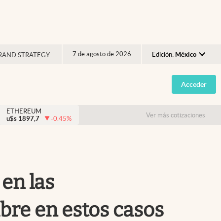
7 de agosto de 2026
Edición:
México
RAND STRATEGY
Argentina
Acceder
España
México
ETHEREUM
Ver más cotizaciones
u$s
1897,7
-0.45
%
USA
Colombia
Uruguay
en las
bre en estos casos