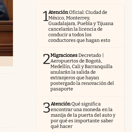
1
Atención
Oficial: Ciudad de
México, Monterrey,
Guadalajara, Puebla y Tijuana
cancelarán la licencia de
conducir a todos los
conductores que hagan esto
2
Migraciones
Decretado |
Aeropuertos de Bogotá,
Medellín, Cali y Barranquilla
anularán la salida de
extranjeros que hayan
postergado la renovación del
pasaporte
3
Atención
Qué significa
encontrar una moneda en la
manija de la puerta del auto y
por qué es importante saber
qué hacer