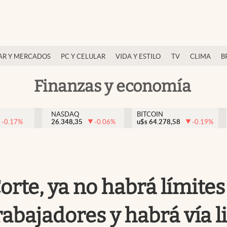
AR Y MERCADOS
PC Y CELULAR
VIDA Y ESTILO
TV
CLIMA
B
Finanzas y economía
NASDAQ
BITCOIN
-0.17
%
26.348,35
-0.06
%
u$s
64.278,58
-0.19
%
te, ya no habrá límites 
bajadores y habrá vía li