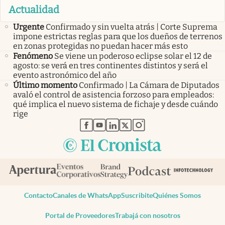
Actualidad
Urgente
Confirmado y sin vuelta atrás | Corte Suprema
impone estrictas reglas para que los dueños de terrenos
en zonas protegidas no puedan hacer más esto
Fenómeno
Se viene un poderoso eclipse solar el 12 de
agosto: se verá en tres continentes distintos y será el
evento astronómico del año
Último momento
Confirmado | La Cámara de Diputados
avaló el control de asistencia forzoso para empleados:
qué implica el nuevo sistema de fichaje y desde cuándo
rige
abre en nueva pestaña
abre en nueva pestaña
abre en nueva pestaña
abre en nueva pestaña
abre en nueva pestaña
Contacto
Canales de WhatsApp
Suscribite
Quiénes Somos
Portal de Proveedores
Trabajá con nosotros