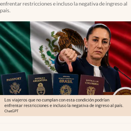
enfrentar restricciones e incluso la negativa de ingreso al
Clima
país.
Espiritualidad
Mediakit
abre en nueva pestaña
México
Los viajeros que no cumplan con esta condición podrían
enfrentar restricciones e incluso la negativa de ingreso al país.
ChatGPT