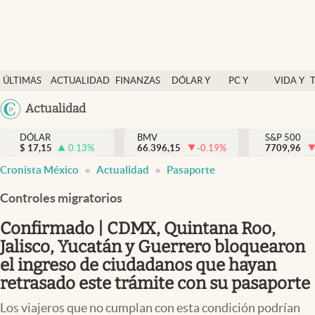
Últimas Noticias
ÚLTIMAS
ACTUALIDAD
FINANZAS
DÓLAR Y
PC Y
VIDA Y
Actualidad
NOTICIAS
Y
MERCADOS
CELULAR
ESTILO
Argentina
Actualidad
Finanzas y economía
ECONOMÍA
España
Dólar y mercados
DÓLAR
BMV
S&P 500
$
17,15
0.13
%
66.396,15
-0.19
%
México
7709,96
Internacionales
Cronista México
Actualidad
Pasaporte
USA
Opinión
Colombia
Controles migratorios
Uruguay
Brand Strategy
Confirmado | CDMX, Quintana Roo,
Pc y celular
Jalisco, Yucatán y Guerrero bloquearon
el ingreso de ciudadanos que hayan
Vida y estilo
retrasado este trámite con su pasaporte
Tv
Los viajeros que no cumplan con esta condición podrían