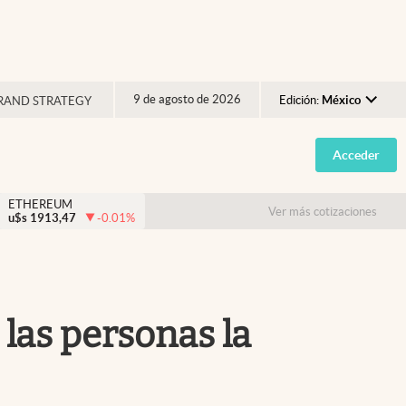
9 de agosto de 2026
Edición:
México
RAND STRATEGY
Argentina
Acceder
España
México
ETHEREUM
Ver más cotizaciones
u$s
1913,47
-0.01
%
USA
Colombia
Uruguay
 las personas la