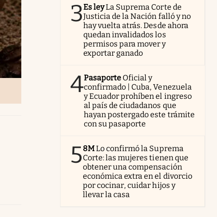
3
Es ley
La Suprema Corte de
Justicia de la Nación falló y no
hay vuelta atrás. Desde ahora
quedan invalidados los
permisos para mover y
exportar ganado
4
Pasaporte
Oficial y
confirmado | Cuba, Venezuela
y Ecuador prohíben el ingreso
al país de ciudadanos que
hayan postergado este trámite
con su pasaporte
5
8M
Lo confirmó la Suprema
Corte: las mujeres tienen que
obtener una compensación
económica extra en el divorcio
por cocinar, cuidar hijos y
llevar la casa