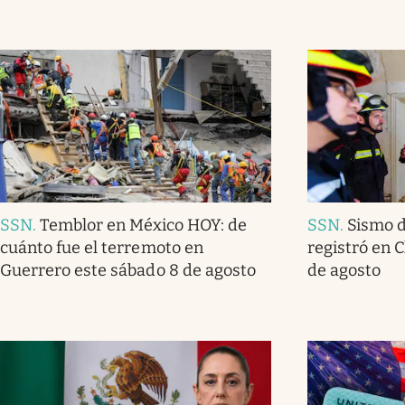
SSN
.
Temblor en México HOY: de
SSN
.
Sismo d
cuánto fue el terremoto en
registró en 
Guerrero este sábado 8 de agosto
de agosto