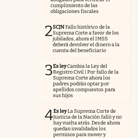
cumplimiento de las
obligaciones fiscales
2
SCJN
Fallo histórico de la
Suprema Corte a favor de los
jubilados, ahora el IMSS
deberá devolver el dinero a la
cuenta del beneficiario
3
Es ley
Cambia la Ley del
Registro Civil | Por fallo de la
Suprema Corte ahora los
padres podrán optar por
apellidos compuestos para
sus hijos
4
Es ley
La Suprema Corte de
Justicia de la Nación falló y no
hay vuelta atrás. Desde ahora
quedan invalidados los
permisos para mover y