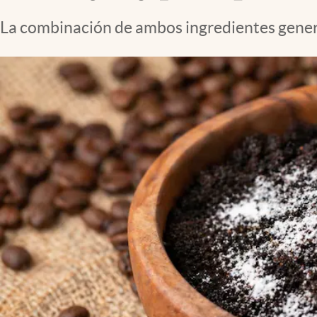
Clima
La combinación de ambos ingredientes genera
Espiritualidad
Mediakit
abre en nueva pestaña