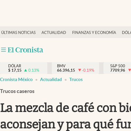
Últimas Noticias
ÚLTIMAS NOTICIAS
ACTUALIDAD
FINANZAS Y ECONOMÍA
DÓL
Actualidad
Finanzas y economía
Dólar y mercados
DÓLAR
BMV
S&P 500
Internacionales
$
17,15
0.13
%
66.396,15
-0.19
%
7709,96
Opinión
Cronista México
Actualidad
Trucos
Brand Strategy
Trucos caseros
Pc y celular
La mezcla de café con bi
Vida y estilo
aconsejan y para qué fu
Tv