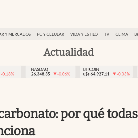
AR Y MERCADOS
PC Y CELULAR
VIDA Y ESTILO
TV
CLIMA
B
Actualidad
NASDAQ
BITCOIN
-0.18
%
26.348,35
-0.06
%
u$s
64.927,11
-0.03
%
carbonato: por qué todas
nciona