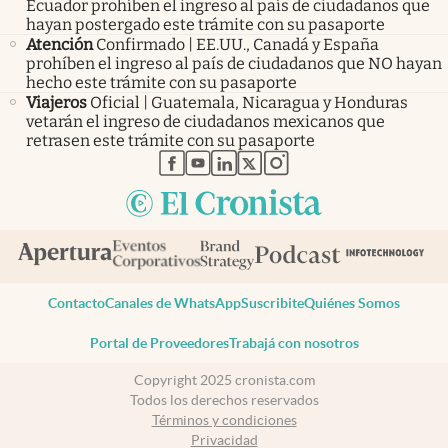
Ecuador prohíben el ingreso al país de ciudadanos que
hayan postergado este trámite con su pasaporte
Atención
Confirmado | EE.UU., Canadá y España
prohíben el ingreso al país de ciudadanos que NO hayan
hecho este trámite con su pasaporte
Viajeros
Oficial | Guatemala, Nicaragua y Honduras
vetarán el ingreso de ciudadanos mexicanos que
retrasen este trámite con su pasaporte
abre en nueva pestaña
abre en nueva pestaña
abre en nueva pestaña
abre en nueva pestaña
abre en nueva pestaña
Contacto
Canales de WhatsApp
Suscribite
Quiénes Somos
Portal de Proveedores
Trabajá con nosotros
Copyright 2025 cronista.com
Todos los derechos reservados
Términos y condiciones
Privacidad