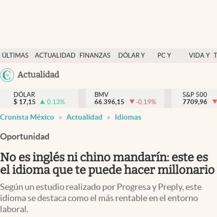
Últimas Noticias
ÚLTIMAS
ACTUALIDAD
FINANZAS
DÓLAR Y
PC Y
VIDA Y
Actualidad
NOTICIAS
Y
MERCADOS
CELULAR
ESTILO
Argentina
Actualidad
Finanzas y economía
ECONOMÍA
España
Dólar y mercados
DÓLAR
BMV
S&P 500
$
17,15
0.13
%
66.396,15
-0.19
%
México
7709,96
Internacionales
Cronista México
Actualidad
Idiomas
USA
Opinión
Colombia
Oportunidad
Uruguay
Brand Strategy
No es inglés ni chino mandarín: este es
Pc y celular
el idioma que te puede hacer millonario
Vida y estilo
Según un estudio realizado por Progresa y Preply, este
idioma se destaca como el más rentable en el entorno
Tv
laboral.