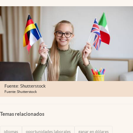
Clima
Espiritualidad
Mediakit
abre en nueva pestaña
México
Fuente: Shutterstock
Fuente: Shutterstock
Temas relacionados
idiomas
oportunidades laborales
ganar en dólares