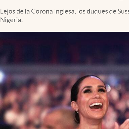
Clima
Lejos de la Corona inglesa, los duques de Sus
Espiritualidad
Nigeria.
Mediakit
abre en nueva pestaña