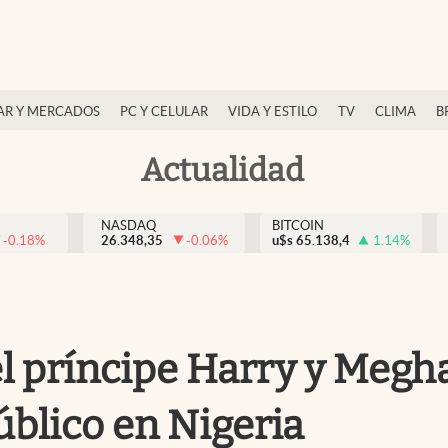
AR Y MERCADOS
PC Y CELULAR
VIDA Y ESTILO
TV
CLIMA
B
Actualidad
NASDAQ
BITCOIN
-0.18
%
26.348,35
-0.06
%
u$s
65.138,4
1.14
%
el príncipe Harry y Meg
úblico en Nigeria