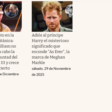
to en la
Adiós al príncipe
itánica:
Harry: el misterioso
illiam no
significado que
a cabo la
esconde “As Ever”, la
luntad del
marca de Meghan
 III y crece
Markle
cierto
sábado, 29 de Noviembre
de Diciembre
de 2025