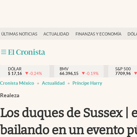
Últimas Noticias
ÚLTIMAS NOTICIAS
ACTUALIDAD
FINANZAS Y ECONOMÍA
DÓL
Actualidad
Finanzas y economía
Dólar y mercados
DÓLAR
BMV
S&P 500
Internacionales
$
17,16
-0.24
%
66.396,15
-0.19
%
7709,96
Opinión
Cronista México
Actualidad
Príncipe Harry
Brand Strategy
Realeza
Pc y celular
Los duques de Sussex | 
Vida y estilo
bailando en un evento p
Tv