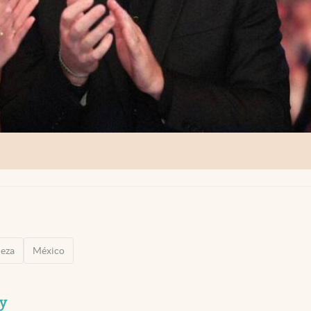
leza
México
ry