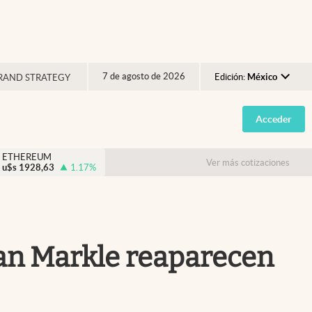
7 de agosto de 2026
Edición:
México
RAND STRATEGY
Argentina
Acceder
España
México
ETHEREUM
Ver más cotizaciones
u$s
1928,63
1.17
%
USA
Colombia
Uruguay
han Markle reaparecen