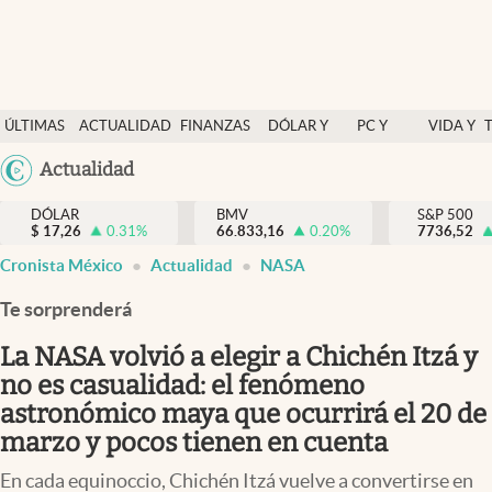
Últimas Noticias
ÚLTIMAS
ACTUALIDAD
FINANZAS
DÓLAR Y
PC Y
VIDA Y
Actualidad
NOTICIAS
Y
MERCADOS
CELULAR
ESTILO
Argentina
Actualidad
Finanzas y economía
ECONOMÍA
España
Dólar y mercados
DÓLAR
BMV
S&P 500
$
17,26
0.31
%
66.833,16
0.20
%
México
7736,52
Internacionales
Cronista México
Actualidad
NASA
USA
Opinión
Colombia
Te sorprenderá
Uruguay
Brand Strategy
La NASA volvió a elegir a Chichén Itzá y
Pc y celular
no es casualidad: el fenómeno
astronómico maya que ocurrirá el 20 de
Vida y estilo
marzo y pocos tienen en cuenta
Tv
En cada equinoccio, Chichén Itzá vuelve a convertirse en