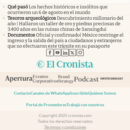
Qué pasó
Los hechos históricos e insólitos que
ocurrieron un 6 de agosto en el mundo
Tesoros arqueológicos
Descubrimiento millonario del
año | Hallaron un taller de oro y piedras preciosas de
3.400 años en las ruinas chinas de Sanxingdui
Documentos
Oficial y confirmado| México restringe el
ingreso y la salida del país a ciudadanos y extranjeros
que no efectuaron este trámite en su pasaporte
abre en nueva pestaña
abre en nueva pestaña
abre en nueva pestaña
abre en nueva pestaña
abre en nueva pestaña
Contacto
Canales de WhatsApp
Suscribite
Quiénes Somos
Portal de Proveedores
Trabajá con nosotros
Copyright 2025 cronista.com
Todos los derechos reservados
Términos y condiciones