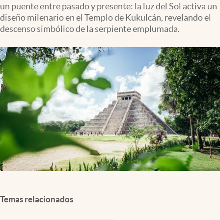
un puente entre pasado y presente: la luz del Sol activa un
Clima
diseño milenario en el Templo de Kukulcán, revelando el
Espiritualidad
descenso simbólico de la serpiente emplumada.
Mediakit
abre en nueva pestaña
México
Temas relacionados