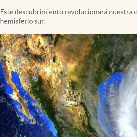
Clima
Este descubrimiento revolucionará nuestra 
Espiritualidad
hemisferio sur.
Mediakit
abre en nueva pestaña