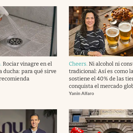
o
.
Rociar vinagre en el
Cheers
.
Ni alcohol ni co
a ducha: para qué sirve
tradicional: Así es como l
 recomienda
sostiene el 40% de las tie
conquista el mercado glo
Yanin Alfaro