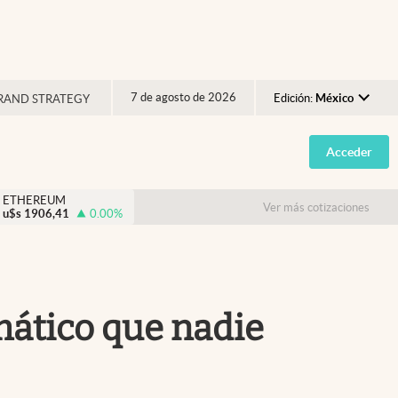
7 de agosto de 2026
Edición:
México
RAND STRATEGY
Argentina
Acceder
España
México
ETHEREUM
Ver más cotizaciones
u$s
1906,41
0.00
%
USA
Colombia
Uruguay
mático que nadie