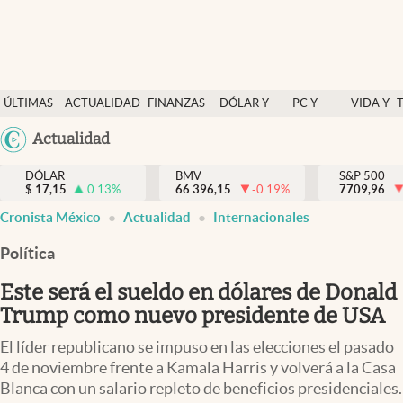
Últimas Noticias
ÚLTIMAS
ACTUALIDAD
FINANZAS
DÓLAR Y
PC Y
VIDA Y
Actualidad
NOTICIAS
Y
MERCADOS
CELULAR
ESTILO
Argentina
Actualidad
Finanzas y economía
ECONOMÍA
España
Dólar y mercados
DÓLAR
BMV
S&P 500
$
17,15
0.13
%
66.396,15
-0.19
%
México
7709,96
Internacionales
Cronista México
Actualidad
Internacionales
USA
Opinión
Colombia
Política
Uruguay
Brand Strategy
Este será el sueldo en dólares de Donald
Pc y celular
Trump como nuevo presidente de USA
Vida y estilo
El líder republicano se impuso en las elecciones el pasado
4 de noviembre frente a Kamala Harris y volverá a la Casa
Tv
Blanca con un salario repleto de beneficios presidenciales.