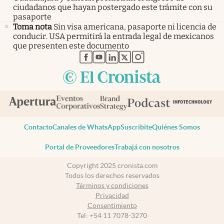
ciudadanos que hayan postergado este trámite con su
pasaporte
Toma nota
Sin visa americana, pasaporte ni licencia de
conducir. USA permitirá la entrada legal de mexicanos
que presenten este documento
abre en nueva pestaña
abre en nueva pestaña
abre en nueva pestaña
abre en nueva pestaña
abre en nueva pestaña
Contacto
Canales de WhatsApp
Suscribite
Quiénes Somos
Portal de Proveedores
Trabajá con nosotros
Copyright 2025 cronista.com
Todos los derechos reservados
Términos y condiciones
Privacidad
Consentimiento
Tel:
+54 11 7078-3270