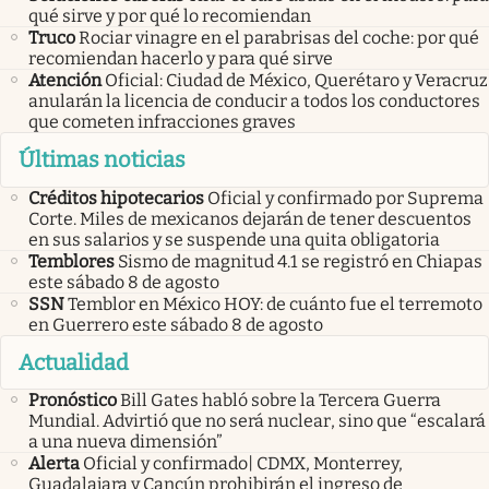
qué sirve y por qué lo recomiendan
Truco
Rociar vinagre en el parabrisas del coche: por qué
recomiendan hacerlo y para qué sirve
Atención
Oficial: Ciudad de México, Querétaro y Veracruz
anularán la licencia de conducir a todos los conductores
que cometen infracciones graves
Últimas noticias
Créditos hipotecarios
Oficial y confirmado por Suprema
Corte. Miles de mexicanos dejarán de tener descuentos
en sus salarios y se suspende una quita obligatoria
Temblores
Sismo de magnitud 4.1 se registró en Chiapas
este sábado 8 de agosto
SSN
Temblor en México HOY: de cuánto fue el terremoto
en Guerrero este sábado 8 de agosto
Actualidad
Pronóstico
Bill Gates habló sobre la Tercera Guerra
Mundial. Advirtió que no será nuclear, sino que “escalará
a una nueva dimensión”
Alerta
Oficial y confirmado| CDMX, Monterrey,
Guadalajara y Cancún prohibirán el ingreso de