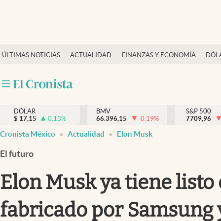
Últimas Noticias
ÚLTIMAS NOTICIAS
ACTUALIDAD
FINANZAS Y ECONOMÍA
DÓL
Actualidad
Finanzas y economía
Dólar y mercados
DÓLAR
BMV
S&P 500
Internacionales
$
17,15
0.13
%
66.396,15
-0.19
%
7709,96
Opinión
Cronista México
Actualidad
Elon Musk
Brand Strategy
El futuro
Pc y celular
Elon Musk ya tiene listo 
Vida y estilo
fabricado por Samsung y
Tv