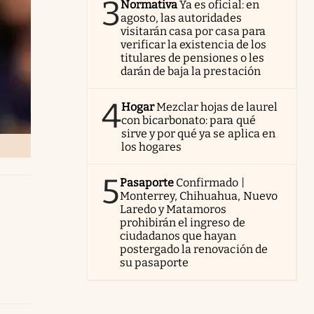
3
Normativa
Ya es oficial: en
agosto, las autoridades
visitarán casa por casa para
verificar la existencia de los
titulares de pensiones o les
darán de baja la prestación
4
Hogar
Mezclar hojas de laurel
con bicarbonato: para qué
sirve y por qué ya se aplica en
los hogares
5
Pasaporte
Confirmado |
Monterrey, Chihuahua, Nuevo
Laredo y Matamoros
prohibirán el ingreso de
ciudadanos que hayan
postergado la renovación de
su pasaporte