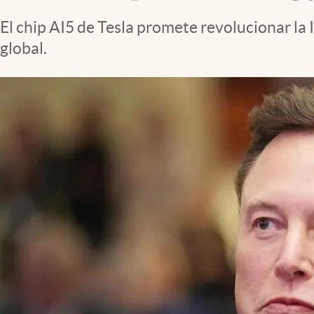
Clima
El chip AI5 de Tesla promete revolucionar la
Espiritualidad
global.
Mediakit
abre en nueva pestaña