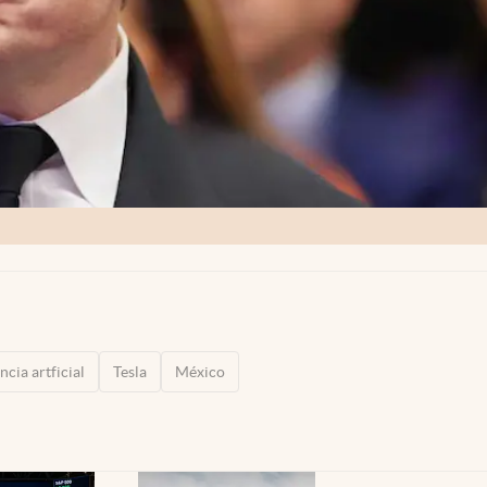
ncia artficial
Tesla
México