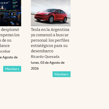
e desplomó
Tesla en la Argentina
esperan los
ya comenzó a buscar
s de su
personal: los perfiles
lance
estratégicos para su
desembarco
scobar
Ricardo Quesada
de Agosto de
lunes, 03 de Agosto de
2026
Members
Members