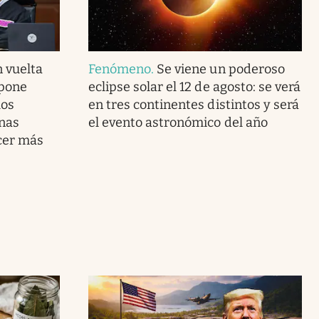
 vuelta
Fenómeno
.
Se viene un poderoso
mpone
eclipse solar el 12 de agosto: se verá
los
en tres continentes distintos y será
nas
el evento astronómico del año
cer más