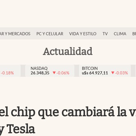
AR Y MERCADOS
PC Y CELULAR
VIDA Y ESTILO
TV
CLIMA
B
Actualidad
NASDAQ
BITCOIN
-0.18
%
26.348,35
-0.06
%
u$s
64.927,11
-0.03
%
el chip que cambiará la v
 Tesla