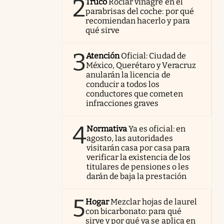
2
Truco
Rociar vinagre en el
parabrisas del coche: por qué
recomiendan hacerlo y para
qué sirve
3
Atención
Oficial: Ciudad de
México, Querétaro y Veracruz
anularán la licencia de
conducir a todos los
conductores que cometen
infracciones graves
4
Normativa
Ya es oficial: en
agosto, las autoridades
visitarán casa por casa para
verificar la existencia de los
titulares de pensiones o les
darán de baja la prestación
5
Hogar
Mezclar hojas de laurel
con bicarbonato: para qué
sirve y por qué ya se aplica en