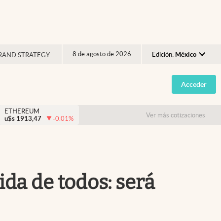
8 de agosto de 2026
Edición:
México
RAND STRATEGY
Argentina
Acceder
España
México
ETHEREUM
Ver más cotizaciones
u$s
1913,47
-0.01
%
USA
Colombia
Uruguay
ida de todos: será