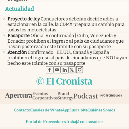
Actualidad
Proyecto de ley
Conductores deberán decirle adiós a
estacionar en la calle: la CDMX prepara un cambio para
todos los motociclistas
Pasaporte
Oficial y confirmado | Cuba, Venezuela y
Ecuador prohíben el ingreso al país de ciudadanos que
hayan postergado este trámite con su pasaporte
Atención
Confirmado | EE.UU., Canadá y España
prohíben el ingreso al país de ciudadanos que NO hayan
hecho este trámite con su pasaporte
abre en nueva pestaña
abre en nueva pestaña
abre en nueva pestaña
abre en nueva pestaña
abre en nueva pestaña
Contacto
Canales de WhatsApp
Suscribite
Quiénes Somos
Portal de Proveedores
Trabajá con nosotros