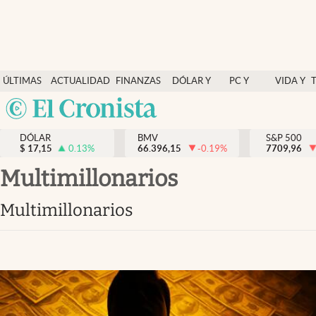
Últimas Noticias
ÚLTIMAS
ACTUALIDAD
FINANZAS
DÓLAR Y
PC Y
VIDA Y
Actualidad
NOTICIAS
Y
MERCADOS
CELULAR
ESTILO
Argentina
Finanzas y economía
ECONOMÍA
España
Dólar y mercados
DÓLAR
BMV
S&P 500
$
17,15
0.13
%
66.396,15
-0.19
%
México
7709,96
Internacionales
USA
multimillonarios
Opinión
Colombia
multimillonarios
Uruguay
Brand Strategy
Pc y celular
Vida y estilo
Tv