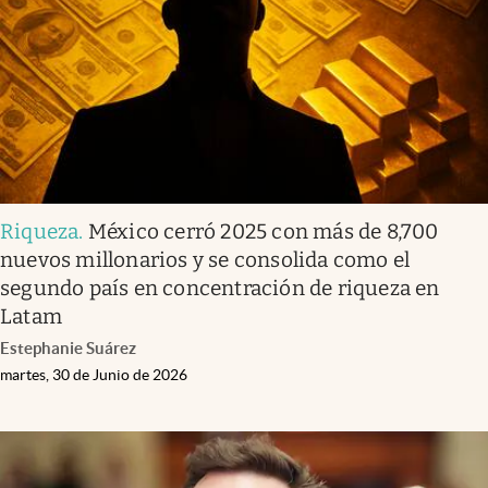
Clima
Espiritualidad
Mediakit
abre en nueva pestaña
México
Riqueza
.
México cerró 2025 con más de 8,700
nuevos millonarios y se consolida como el
segundo país en concentración de riqueza en
Latam
Estephanie Suárez
martes, 30 de Junio de 2026