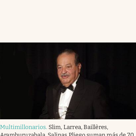
Multimillonarios
.
Slim, Larrea, Baillères,
Aramburuzabala, Salinas Pliego suman más de 70