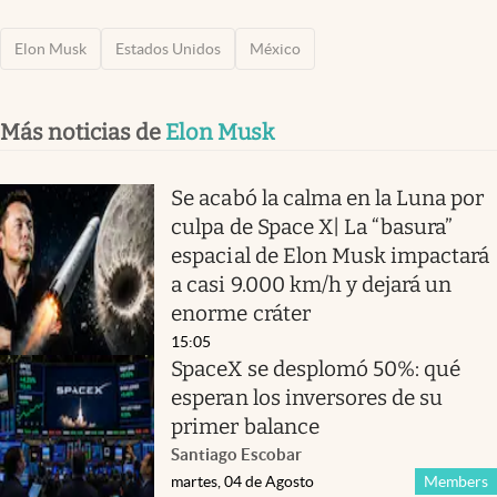
Elon Musk
Estados Unidos
México
Más noticias de
Elon Musk
Se acabó la calma en la Luna por
culpa de Space X| La “basura”
espacial de Elon Musk impactará
a casi 9.000 km/h y dejará un
enorme cráter
15:05
SpaceX se desplomó 50%: qué
esperan los inversores de su
primer balance
Santiago Escobar
martes, 04 de Agosto
Members