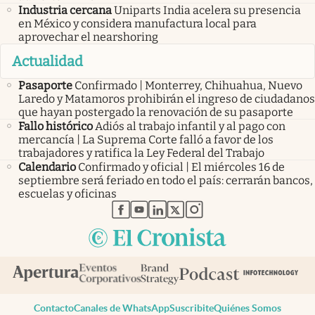
Industria cercana
Uniparts India acelera su presencia
en México y considera manufactura local para
aprovechar el nearshoring
Actualidad
Pasaporte
Confirmado | Monterrey, Chihuahua, Nuevo
Laredo y Matamoros prohibirán el ingreso de ciudadanos
que hayan postergado la renovación de su pasaporte
Fallo histórico
Adiós al trabajo infantil y al pago con
mercancía | La Suprema Corte falló a favor de los
trabajadores y ratifica la Ley Federal del Trabajo
Calendario
Confirmado y oficial | El miércoles 16 de
septiembre será feriado en todo el país: cerrarán bancos,
escuelas y oficinas
abre en nueva pestaña
abre en nueva pestaña
abre en nueva pestaña
abre en nueva pestaña
abre en nueva pestaña
Contacto
Canales de WhatsApp
Suscribite
Quiénes Somos