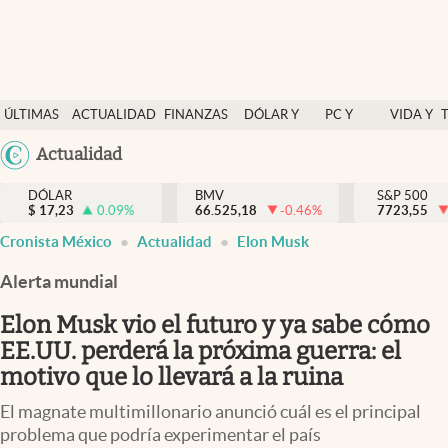
Últimas Noticias
ÚLTIMAS
ACTUALIDAD
FINANZAS
DÓLAR Y
PC Y
VIDA Y
Actualidad
NOTICIAS
Y
MERCADOS
CELULAR
ESTILO
Argentina
Actualidad
Finanzas y economía
ECONOMÍA
España
Dólar y mercados
DÓLAR
BMV
S&P 500
$
17,23
0.09
%
66.525,18
-0.46
%
México
7723,55
Internacionales
Cronista México
Actualidad
Elon Musk
USA
Opinión
Colombia
Alerta mundial
Uruguay
Brand Strategy
Elon Musk vio el futuro y ya sabe cómo
Pc y celular
EE.UU. perderá la próxima guerra: el
motivo que lo llevará a la ruina
Vida y estilo
El magnate multimillonario anunció cuál es el principal
Tv
problema que podría experimentar el país