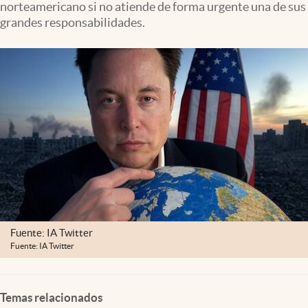
norteamericano si no atiende de forma urgente una de sus
Clima
grandes responsabilidades.
Espiritualidad
Mediakit
abre en nueva pestaña
México
Fuente: IA Twitter
Fuente: IA Twitter
Temas relacionados