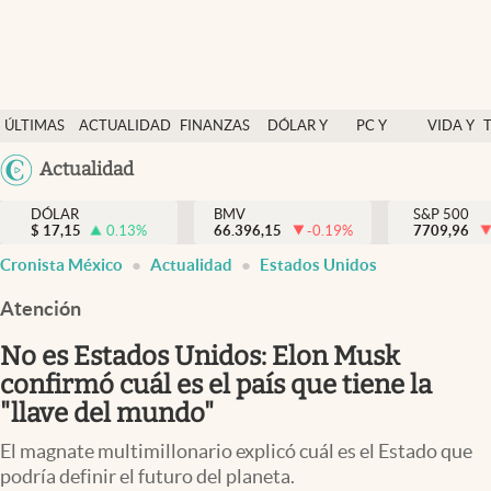
Últimas Noticias
ÚLTIMAS
ACTUALIDAD
FINANZAS
DÓLAR Y
PC Y
VIDA Y
Actualidad
NOTICIAS
Y
MERCADOS
CELULAR
ESTILO
Argentina
Actualidad
Finanzas y economía
ECONOMÍA
España
Dólar y mercados
DÓLAR
BMV
S&P 500
$
17,15
0.13
%
66.396,15
-0.19
%
México
7709,96
Internacionales
Cronista México
Actualidad
Estados Unidos
USA
Opinión
Colombia
Atención
Uruguay
Brand Strategy
No es Estados Unidos: Elon Musk
Pc y celular
confirmó cuál es el país que tiene la
"llave del mundo"
Vida y estilo
El magnate multimillonario explicó cuál es el Estado que
Tv
podría definir el futuro del planeta.