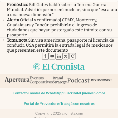
Pronóstico
Bill Gates habló sobre la Tercera Guerra
Mundial. Advirtió que no será nuclear, sino que “escalará
a una nueva dimensión”
Alerta
Oficial y confirmado| CDMX, Monterrey,
Guadalajara y Cancún prohibirán el ingreso de
ciudadanos que hayan postergado este trámite con su
pasaporte
Toma nota
Sin visa americana, pasaporte ni licencia de
conducir. USA permitirá la entrada legal de mexicanos
que presenten este documento
abre en nueva pestaña
abre en nueva pestaña
abre en nueva pestaña
abre en nueva pestaña
abre en nueva pestaña
Contacto
Canales de WhatsApp
Suscribite
Quiénes Somos
Portal de Proveedores
Trabajá con nosotros
Copyright 2025 cronista.com