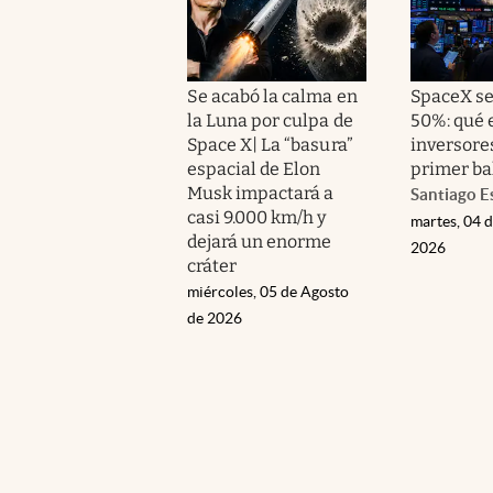
Se acabó la calma en
SpaceX s
la Luna por culpa de
50%: qué 
Space X| La “basura”
inversore
espacial de Elon
primer ba
Musk impactará a
Santiago E
casi 9.000 km/h y
martes, 04 
dejará un enorme
2026
cráter
miércoles, 05 de Agosto
de 2026