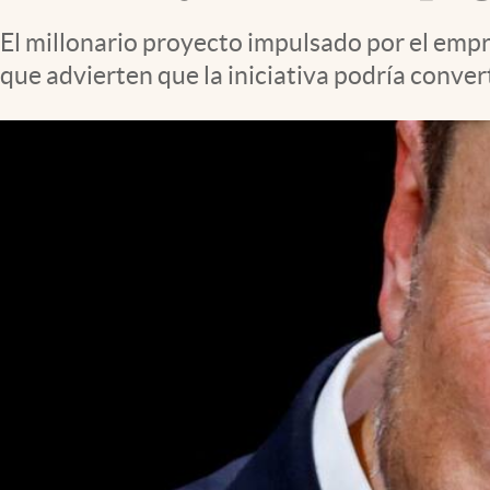
Clima
El millonario proyecto impulsado por el empr
Espiritualidad
que advierten que la iniciativa podría conver
Mediakit
abre en nueva pestaña