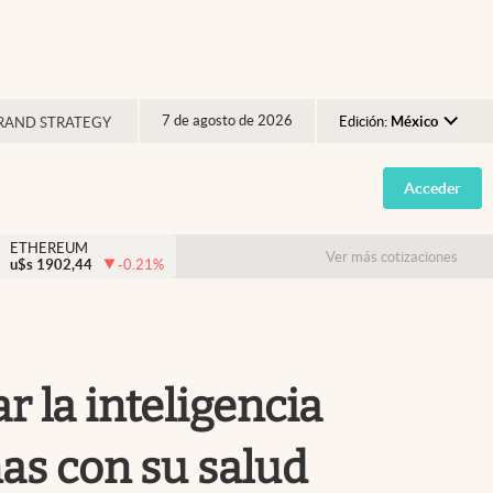
7 de agosto de 2026
Edición:
México
RAND STRATEGY
Argentina
Acceder
España
México
ETHEREUM
Ver más cotizaciones
u$s
1902,44
-0.21
%
USA
Colombia
Uruguay
 la inteligencia
nas con su salud