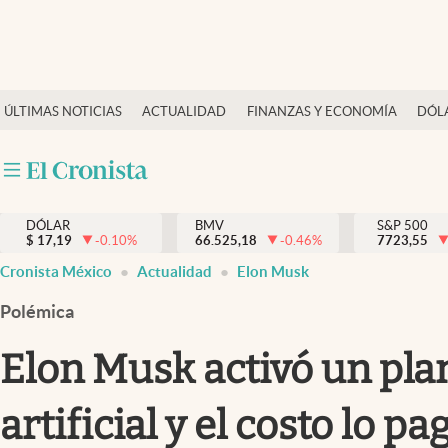
Últimas Noticias
ÚLTIMAS NOTICIAS
ACTUALIDAD
FINANZAS Y ECONOMÍA
DÓL
Actualidad
Finanzas y economía
Dólar y mercados
DÓLAR
BMV
S&P 500
Internacionales
$
17,19
-0.10
%
66.525,18
-0.46
%
7723,55
Opinión
Cronista México
Actualidad
Elon Musk
Brand Strategy
Polémica
Pc y celular
Elon Musk activó un plan
Vida y estilo
artificial y el costo lo 
Tv