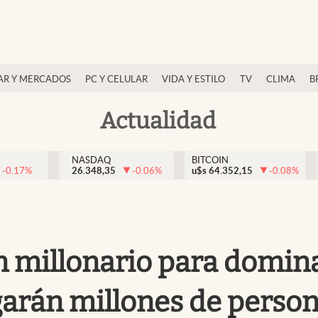
AR Y MERCADOS
PC Y CELULAR
VIDA Y ESTILO
TV
CLIMA
B
Actualidad
NASDAQ
BITCOIN
-0.17
%
26.348,35
-0.06
%
u$s
64.352,15
-0.08
%
 millonario para dominar
pagarán millones de perso