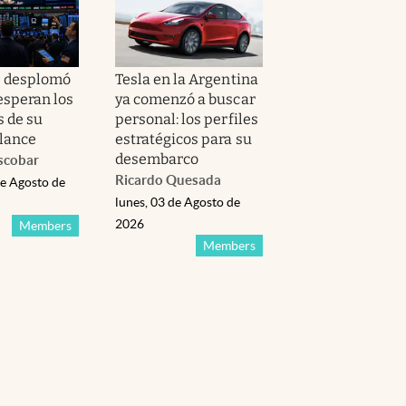
e desplomó
Tesla en la Argentina
esperan los
ya comenzó a buscar
s de su
personal: los perfiles
lance
estratégicos para su
desembarco
scobar
Ricardo Quesada
de Agosto de
lunes, 03 de Agosto de
2026
Members
Members