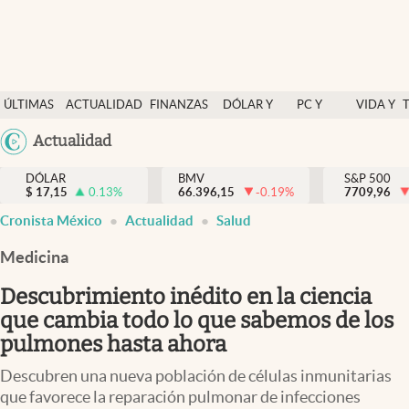
Últimas Noticias
ÚLTIMAS
ACTUALIDAD
FINANZAS
DÓLAR Y
PC Y
VIDA Y
Actualidad
NOTICIAS
Y
MERCADOS
CELULAR
ESTILO
Argentina
Actualidad
Finanzas y economía
ECONOMÍA
España
Dólar y mercados
DÓLAR
BMV
S&P 500
$
17,15
0.13
%
66.396,15
-0.19
%
México
7709,96
Internacionales
Cronista México
Actualidad
Salud
USA
Opinión
Colombia
Medicina
Uruguay
Brand Strategy
Descubrimiento inédito en la ciencia
Pc y celular
que cambia todo lo que sabemos de los
pulmones hasta ahora
Vida y estilo
Descubren una nueva población de células inmunitarias
Tv
que favorece la reparación pulmonar de infecciones