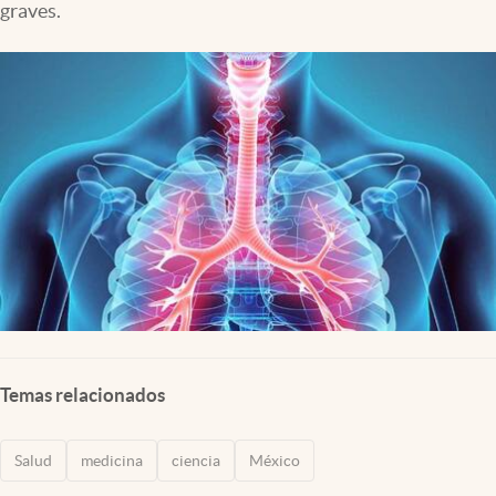
graves.
Clima
Espiritualidad
Mediakit
abre en nueva pestaña
México
Temas relacionados
Salud
medicina
ciencia
México