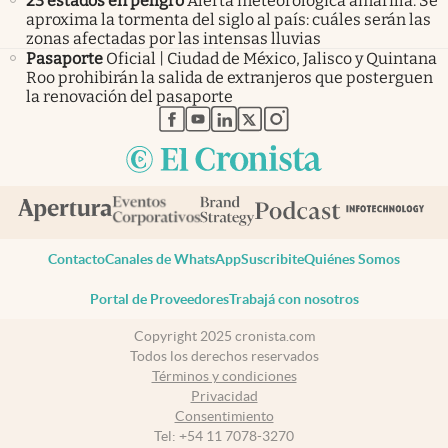
23 estados en peligro
Alerta meteorológica amarilla. Se
aproxima la tormenta del siglo al país: cuáles serán las
zonas afectadas por las intensas lluvias
Pasaporte
Oficial | Ciudad de México, Jalisco y Quintana
Roo prohibirán la salida de extranjeros que posterguen
la renovación del pasaporte
abre en nueva pestaña
abre en nueva pestaña
abre en nueva pestaña
abre en nueva pestaña
abre en nueva pestaña
Contacto
Canales de WhatsApp
Suscribite
Quiénes Somos
Portal de Proveedores
Trabajá con nosotros
Copyright 2025 cronista.com
Todos los derechos reservados
Términos y condiciones
Privacidad
Consentimiento
Tel:
+54 11 7078-3270