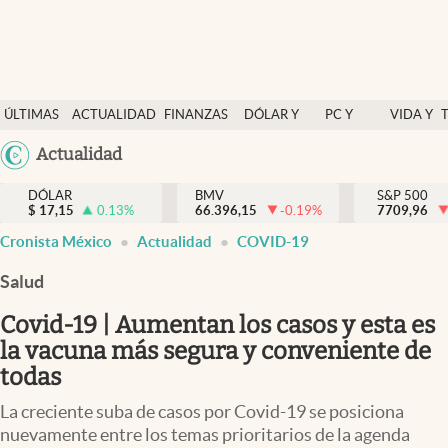
Últimas Noticias
ÚLTIMAS
ACTUALIDAD
FINANZAS
DÓLAR Y
PC Y
VIDA Y
Actualidad
NOTICIAS
Y
MERCADOS
CELULAR
ESTILO
Argentina
Actualidad
Finanzas y economía
ECONOMÍA
España
Dólar y mercados
DÓLAR
BMV
S&P 500
$
17,15
0.13
%
66.396,15
-0.19
%
México
7709,96
Internacionales
Cronista México
Actualidad
COVID-19
USA
Opinión
Colombia
Salud
Uruguay
Brand Strategy
Covid-19 | Aumentan los casos y esta es
Pc y celular
la vacuna más segura y conveniente de
todas
Vida y estilo
La creciente suba de casos por Covid-19 se posiciona
Tv
nuevamente entre los temas prioritarios de la agenda