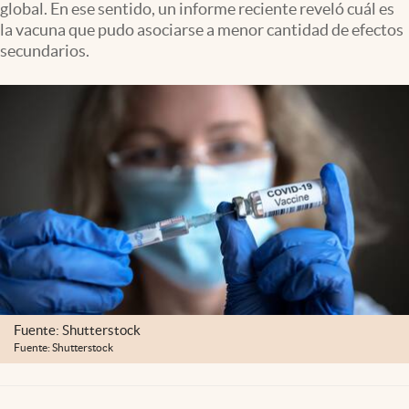
global. En ese sentido, un informe reciente reveló cuál es
Clima
la vacuna que pudo asociarse a menor cantidad de efectos
Espiritualidad
secundarios.
Mediakit
abre en nueva pestaña
México
Fuente: Shutterstock
Fuente: Shutterstock