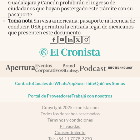
Guadalajara y Cancún prohibirán el ingreso de
ciudadanos que hayan postergado este trámite con su
pasaporte
Toma nota
Sin visa americana, pasaporte ni licencia de
conducir. USA permitirá la entrada legal de mexicanos
que presenten este documento
abre en nueva pestaña
abre en nueva pestaña
abre en nueva pestaña
abre en nueva pestaña
abre en nueva pestaña
Contacto
Canales de WhatsApp
Suscribite
Quiénes Somos
Portal de Proveedores
Trabajá con nosotros
Copyright 2025 cronista.com
Todos los derechos reservados
Términos y condiciones
Privacidad
Consentimiento
Tel:
+54 11 7078-3270