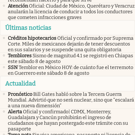
Atención
Oficial: Ciudad de México, Querétaro y Veracruz
anularán la licencia de conducir a todos los conductores
que cometen infracciones graves
Últimas noticias
Créditos hipotecarios
Oficial y confirmado por Suprema
Corte. Miles de mexicanos dejarán de tener descuentos
en sus salarios y se suspende una quita obligatoria
Temblores
Sismo de magnitud 4.1 se registró en Chiapas
este sábado 8 de agosto
SSN
Temblor en México HOY: de cuánto fue el terremoto
en Guerrero este sábado 8 de agosto
Actualidad
Pronóstico
Bill Gates habló sobre la Tercera Guerra
Mundial. Advirtió que no será nuclear, sino que “escalará
a una nueva dimensión”
Alerta
Oficial y confirmado| CDMX, Monterrey,
Guadalajara y Cancún prohibirán el ingreso de
ciudadanos que hayan postergado este trámite con su
pasaporte
Toma nota
Sin visa americana, pasaporte ni licencia de