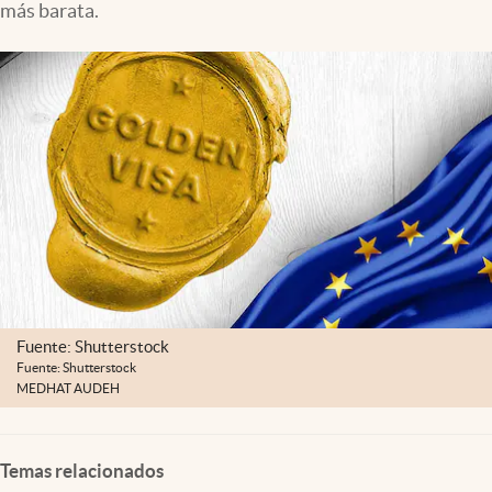
más barata.
Clima
Espiritualidad
Mediakit
abre en nueva pestaña
México
Fuente: Shutterstock
Fuente: Shutterstock
MEDHAT AUDEH
Temas relacionados