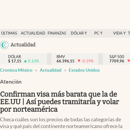
Últimas Noticias
ÚLTIMAS
ACTUALIDAD
FINANZAS
DÓLAR Y
PC Y
VIDA Y
Actualidad
NOTICIAS
Y
MERCADOS
CELULAR
ESTILO
Argentina
Actualidad
Finanzas y economía
ECONOMÍA
España
Dólar y mercados
DÓLAR
BMV
S&P 500
$
17,15
0.13
%
66.396,15
-0.19
%
México
7709,96
Internacionales
Cronista México
Actualidad
Estados Unidos
USA
Opinión
Colombia
Atención
Uruguay
Brand Strategy
Confirman visa más barata que la de
Pc y celular
EE.UU | Así puedes tramitarla y volar
por norteamérica
Vida y estilo
Checa cuáles son los precios de todas las categorías de
Tv
visa y qué país del continente norteamericano ofrece la