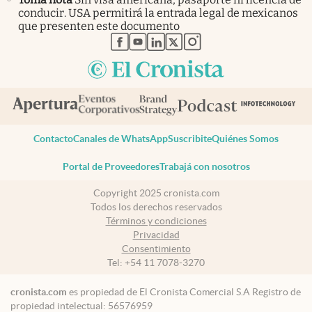
conducir. USA permitirá la entrada legal de mexicanos
que presenten este documento
abre en nueva pestaña
abre en nueva pestaña
abre en nueva pestaña
abre en nueva pestaña
abre en nueva pestaña
Contacto
Canales de WhatsApp
Suscribite
Quiénes Somos
Portal de Proveedores
Trabajá con nosotros
Copyright 2025 cronista.com
Todos los derechos reservados
Términos y condiciones
Privacidad
Consentimiento
Tel:
+54 11 7078-3270
cronista.com
es propiedad de El Cronista Comercial S.A Registro de
propiedad intelectual: 56576959