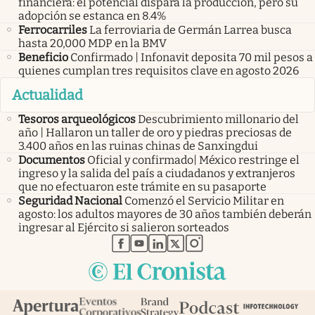
financiera: el potencial dispara la producción, pero su
adopción se estanca en 8.4%
Ferrocarriles
La ferroviaria de Germán Larrea busca
hasta 20,000 MDP en la BMV
Beneficio
Confirmado | Infonavit deposita 70 mil pesos a
quienes cumplan tres requisitos clave en agosto 2026
Actualidad
Tesoros arqueológicos
Descubrimiento millonario del
año | Hallaron un taller de oro y piedras preciosas de
3.400 años en las ruinas chinas de Sanxingdui
Documentos
Oficial y confirmado| México restringe el
ingreso y la salida del país a ciudadanos y extranjeros
que no efectuaron este trámite en su pasaporte
Seguridad Nacional
Comenzó el Servicio Militar en
agosto: los adultos mayores de 30 años también deberán
ingresar al Ejército si salieron sorteados
abre en nueva pestaña
abre en nueva pestaña
abre en nueva pestaña
abre en nueva pestaña
abre en nueva pestaña