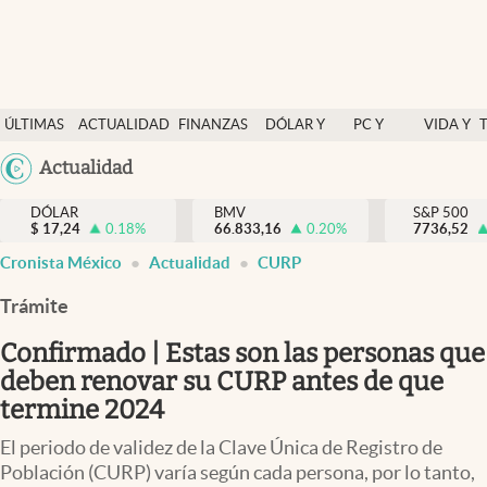
Últimas Noticias
ÚLTIMAS
ACTUALIDAD
FINANZAS
DÓLAR Y
PC Y
VIDA Y
Actualidad
NOTICIAS
Y
MERCADOS
CELULAR
ESTILO
Argentina
Actualidad
Finanzas y economía
ECONOMÍA
España
Dólar y mercados
DÓLAR
BMV
S&P 500
$
17,24
0.18
%
66.833,16
0.20
%
México
7736,52
Internacionales
Cronista México
Actualidad
CURP
USA
Opinión
Colombia
Trámite
Uruguay
Brand Strategy
Confirmado | Estas son las personas que
Pc y celular
deben renovar su CURP antes de que
termine 2024
Vida y estilo
El periodo de validez de la Clave Única de Registro de
Tv
Población (CURP) varía según cada persona, por lo tanto,