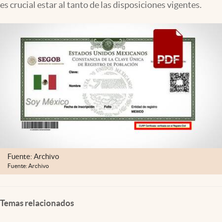
es crucial estar al tanto de las disposiciones vigentes.
Clima
Espiritualidad
Mediakit
abre en nueva pestaña
México
Fuente: Archivo
Fuente: Archivo
Temas relacionados