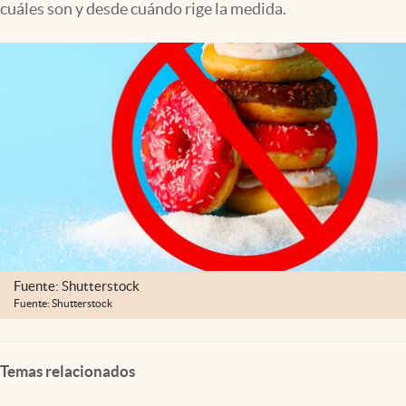
cuáles son y desde cuándo rige la medida.
Clima
Espiritualidad
Mediakit
abre en nueva pestaña
México
Fuente: Shutterstock
Fuente: Shutterstock
Temas relacionados