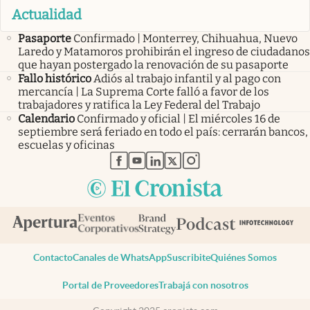
Actualidad
Pasaporte
Confirmado | Monterrey, Chihuahua, Nuevo
Laredo y Matamoros prohibirán el ingreso de ciudadanos
que hayan postergado la renovación de su pasaporte
Fallo histórico
Adiós al trabajo infantil y al pago con
mercancía | La Suprema Corte falló a favor de los
trabajadores y ratifica la Ley Federal del Trabajo
Calendario
Confirmado y oficial | El miércoles 16 de
septiembre será feriado en todo el país: cerrarán bancos,
escuelas y oficinas
abre en nueva pestaña
abre en nueva pestaña
abre en nueva pestaña
abre en nueva pestaña
abre en nueva pestaña
Contacto
Canales de WhatsApp
Suscribite
Quiénes Somos
Portal de Proveedores
Trabajá con nosotros