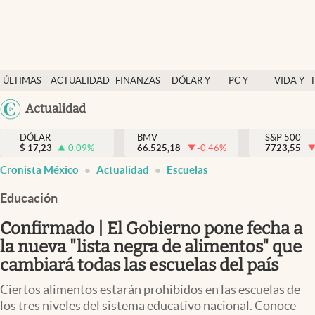
Últimas Noticias
ÚLTIMAS
ACTUALIDAD
FINANZAS
DÓLAR Y
PC Y
VIDA Y
Actualidad
NOTICIAS
Y
MERCADOS
CELULAR
ESTILO
Argentina
Actualidad
Finanzas y economía
ECONOMÍA
España
Dólar y mercados
DÓLAR
BMV
S&P 500
$
17,23
0.09
%
66.525,18
-0.46
%
México
7723,55
Internacionales
Cronista México
Actualidad
Escuelas
USA
Opinión
Colombia
Educación
Uruguay
Brand Strategy
Confirmado | El Gobierno pone fecha a
Pc y celular
la nueva "lista negra de alimentos" que
cambiará todas las escuelas del país
Vida y estilo
Ciertos alimentos estarán prohibidos en las escuelas de
Tv
los tres niveles del sistema educativo nacional. Conoce