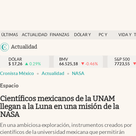
Últimas Noticias
ÚLTIMAS
ACTUALIDAD
FINANZAS
DÓLAR Y
PC Y
VIDA Y
Actualidad
NOTICIAS
Y
MERCADOS
CELULAR
ESTILO
Argentina
Actualidad
Finanzas y economía
ECONOMÍA
España
Dólar y mercados
DÓLAR
BMV
S&P 500
$
17,26
0.29
%
66.525,18
-0.46
%
México
7723,55
Internacionales
Cronista México
Actualidad
NASA
USA
Opinión
Colombia
Espacio
Uruguay
Brand Strategy
Científicos mexicanos de la UNAM
Pc y celular
llegan a la Luna en una misión de la
NASA
Vida y estilo
En una ambiciosa exploración, instrumentos creados por
Tv
científicos de la universidad mexicana que permitirán