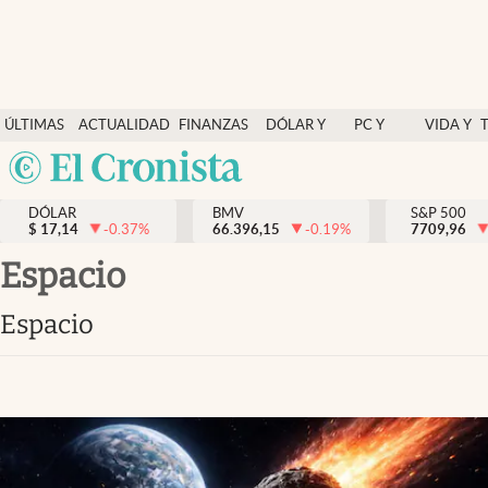
Últimas Noticias
ÚLTIMAS
ACTUALIDAD
FINANZAS
DÓLAR Y
PC Y
VIDA Y
Actualidad
NOTICIAS
Y
MERCADOS
CELULAR
ESTILO
Argentina
Finanzas y economía
ECONOMÍA
España
Dólar y mercados
DÓLAR
BMV
S&P 500
$
17,14
-0.37
%
66.396,15
-0.19
%
México
7709,96
Internacionales
USA
Espacio
Opinión
Colombia
Espacio
Uruguay
Brand Strategy
Pc y celular
Vida y estilo
Tv