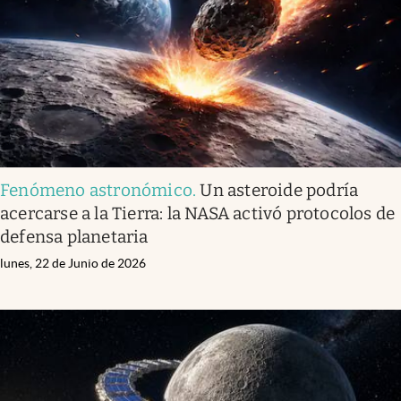
Clima
Espiritualidad
Mediakit
abre en nueva pestaña
México
Fenómeno astronómico
.
Un asteroide podría
acercarse a la Tierra: la NASA activó protocolos de
defensa planetaria
lunes, 22 de Junio de 2026