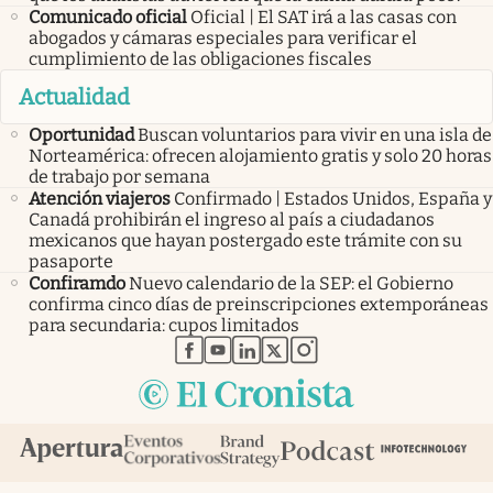
Comunicado oficial
Oficial | El SAT irá a las casas con
abogados y cámaras especiales para verificar el
cumplimiento de las obligaciones fiscales
Actualidad
Oportunidad
Buscan voluntarios para vivir en una isla de
Norteamérica: ofrecen alojamiento gratis y solo 20 horas
de trabajo por semana
Atención viajeros
Confirmado | Estados Unidos, España y
Canadá prohibirán el ingreso al país a ciudadanos
mexicanos que hayan postergado este trámite con su
pasaporte
Confiramdo
Nuevo calendario de la SEP: el Gobierno
confirma cinco días de preinscripciones extemporáneas
para secundaria: cupos limitados
abre en nueva pestaña
abre en nueva pestaña
abre en nueva pestaña
abre en nueva pestaña
abre en nueva pestaña