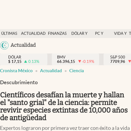
Últimas Noticias
ÚLTIMAS
ACTUALIDAD
FINANZAS
DÓLAR Y
PC Y
VIDA Y
Actualidad
NOTICIAS
Y
MERCADOS
CELULAR
ESTILO
Argentina
Actualidad
Finanzas y economía
ECONOMÍA
España
Dólar y mercados
DÓLAR
BMV
S&P 500
$
17,15
0.13
%
66.396,15
-0.19
%
México
7709,96
Internacionales
Cronista México
Actualidad
Ciencia
USA
Opinión
Colombia
Descubrimiento
Uruguay
Brand Strategy
Científicos desafían la muerte y hallan
Pc y celular
el "santo grial" de la ciencia: permite
revivir especies extintas de 10,000 años
Vida y estilo
de antigüedad
Tv
Expertos lograron por primera vez traer con éxito a la vida