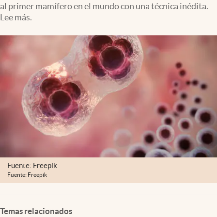
al primer mamífero en el mundo con una técnica inédita.
Clima
Lee más.
Espiritualidad
Mediakit
abre en nueva pestaña
México
Fuente: Freepik
Fuente: Freepik
Temas relacionados