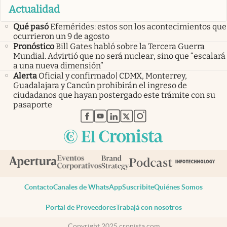
Actualidad
Qué pasó
Efemérides: estos son los acontecimientos que
ocurrieron un 9 de agosto
Pronóstico
Bill Gates habló sobre la Tercera Guerra
Mundial. Advirtió que no será nuclear, sino que “escalará
a una nueva dimensión”
Alerta
Oficial y confirmado| CDMX, Monterrey,
Guadalajara y Cancún prohibirán el ingreso de
ciudadanos que hayan postergado este trámite con su
pasaporte
abre en nueva pestaña
abre en nueva pestaña
abre en nueva pestaña
abre en nueva pestaña
abre en nueva pestaña
Contacto
Canales de WhatsApp
Suscribite
Quiénes Somos
Portal de Proveedores
Trabajá con nosotros
Copyright 2025 cronista.com