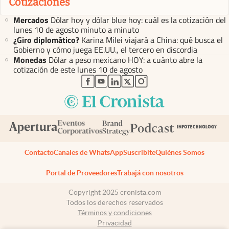
Cotizaciones
Mercados
Dólar hoy y dólar blue hoy: cuál es la cotización del
lunes 10 de agosto minuto a minuto
¿Giro diplomático?
Karina Milei viajará a China: qué busca el
Gobierno y cómo juega EE.UU., el tercero en discordia
Monedas
Dólar a peso mexicano HOY: a cuánto abre la
cotización de este lunes 10 de agosto
abre en nueva pestaña
abre en nueva pestaña
abre en nueva pestaña
abre en nueva pestaña
abre en nueva pestaña
Contacto
Canales de WhatsApp
Suscribite
Quiénes Somos
Portal de Proveedores
Trabajá con nosotros
Copyright 2025 cronista.com
Todos los derechos reservados
Términos y condiciones
Privacidad