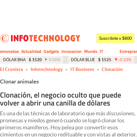
Últimas noticias
Dólar
Suscribite x $800
Members
tomonedas
Actualidad
Gadgets
Innovacion
Mundo
IT
Entrepre
CIO
Business
Economía y Política
DÓLAR BNA
$
1520
0.00
%
DÓLAR BLUE
$
1525
-0.33
%
El Cronista
Infotechnology
IT Business
Clonación
Finanzas y Mercados
Clonar animales
Mercados Online
Clonación, el negocio oculto que puede
Negocios
volver a abrir una canilla de dólares
Columnistas
Es una de las técnicas de laboratorio que más discusiones,
Otras secciones
promesas y miedos generó cuando se logró clonar los
primeros mamíferos. Hoy pelea por convertir esos
Apertura
cimientos en un negocio redituable y con vistas al exterior.