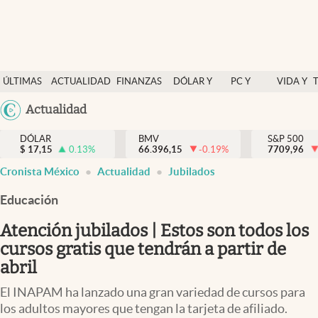
Últimas Noticias
ÚLTIMAS
ACTUALIDAD
FINANZAS
DÓLAR Y
PC Y
VIDA Y
Actualidad
NOTICIAS
Y
MERCADOS
CELULAR
ESTILO
Argentina
Actualidad
Finanzas y economía
ECONOMÍA
España
Dólar y mercados
DÓLAR
BMV
S&P 500
$
17,15
0.13
%
66.396,15
-0.19
%
México
7709,96
Internacionales
Cronista México
Actualidad
Jubilados
USA
Opinión
Colombia
Educación
Uruguay
Brand Strategy
Atención jubilados | Estos son todos los
Pc y celular
cursos gratis que tendrán a partir de
abril
Vida y estilo
El INAPAM ha lanzado una gran variedad de cursos para
Tv
los adultos mayores que tengan la tarjeta de afiliado.