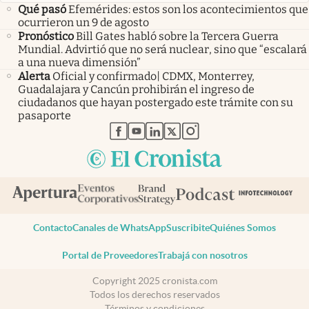
Qué pasó
Efemérides: estos son los acontecimientos que
ocurrieron un 9 de agosto
Pronóstico
Bill Gates habló sobre la Tercera Guerra
Mundial. Advirtió que no será nuclear, sino que “escalará
a una nueva dimensión”
Alerta
Oficial y confirmado| CDMX, Monterrey,
Guadalajara y Cancún prohibirán el ingreso de
ciudadanos que hayan postergado este trámite con su
pasaporte
abre en nueva pestaña
abre en nueva pestaña
abre en nueva pestaña
abre en nueva pestaña
abre en nueva pestaña
Contacto
Canales de WhatsApp
Suscribite
Quiénes Somos
Portal de Proveedores
Trabajá con nosotros
Copyright 2025 cronista.com
Todos los derechos reservados
Términos y condiciones