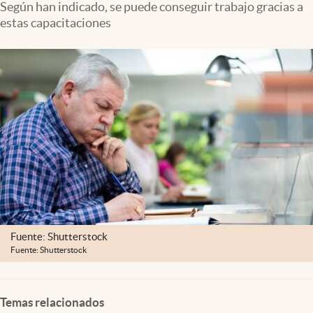
Según han indicado, se puede conseguir trabajo gracias a
Clima
estas capacitaciones
Espiritualidad
Mediakit
abre en nueva pestaña
México
Fuente: Shutterstock
Fuente: Shutterstock
Temas relacionados