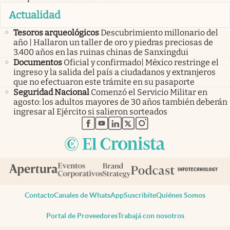
Actualidad
Tesoros arqueológicos
Descubrimiento millonario del
año | Hallaron un taller de oro y piedras preciosas de
3.400 años en las ruinas chinas de Sanxingdui
Documentos
Oficial y confirmado| México restringe el
ingreso y la salida del país a ciudadanos y extranjeros
que no efectuaron este trámite en su pasaporte
Seguridad Nacional
Comenzó el Servicio Militar en
agosto: los adultos mayores de 30 años también deberán
ingresar al Ejército si salieron sorteados
abre en nueva pestaña
abre en nueva pestaña
abre en nueva pestaña
abre en nueva pestaña
abre en nueva pestaña
Contacto
Canales de WhatsApp
Suscribite
Quiénes Somos
Portal de Proveedores
Trabajá con nosotros