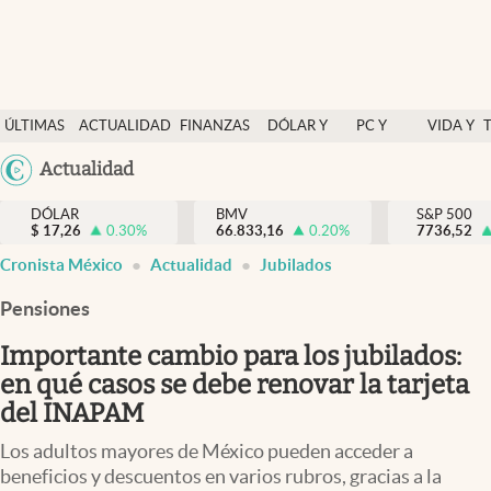
Últimas Noticias
ÚLTIMAS
ACTUALIDAD
FINANZAS
DÓLAR Y
PC Y
VIDA Y
Actualidad
NOTICIAS
Y
MERCADOS
CELULAR
ESTILO
Argentina
Actualidad
Finanzas y economía
ECONOMÍA
España
Dólar y mercados
DÓLAR
BMV
S&P 500
$
17,26
0.30
%
66.833,16
0.20
%
México
7736,52
Internacionales
Cronista México
Actualidad
Jubilados
USA
Opinión
Colombia
Pensiones
Uruguay
Brand Strategy
Importante cambio para los jubilados:
Pc y celular
en qué casos se debe renovar la tarjeta
del INAPAM
Vida y estilo
Los adultos mayores de México pueden acceder a
Tv
beneficios y descuentos en varios rubros, gracias a la