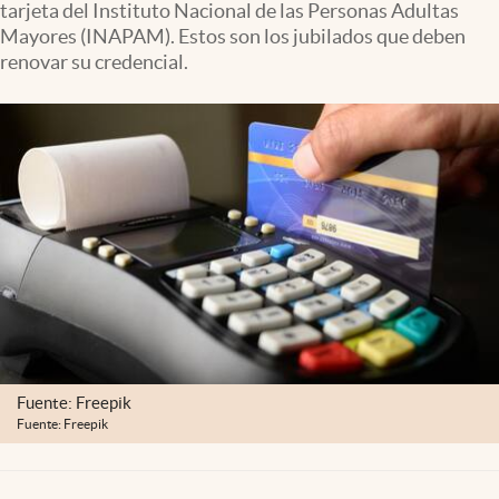
tarjeta del Instituto Nacional de las Personas Adultas
Clima
Mayores (INAPAM). Estos son los jubilados que deben
Espiritualidad
renovar su credencial.
Mediakit
abre en nueva pestaña
México
Fuente: Freepik
Fuente: Freepik