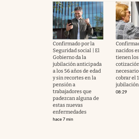
Confirmado por la
Confirmad
Seguridad social | El
nacidos e
Gobierno da la
tienen los
jubilación anticipada
cotizació
a los 56 años de edad
necesario
y sin recortes en la
cobrar el 
pensión a
jubilación
trabajadores que
08:29
padezcan alguna de
estas nuevas
enfermedades
hace 7 min