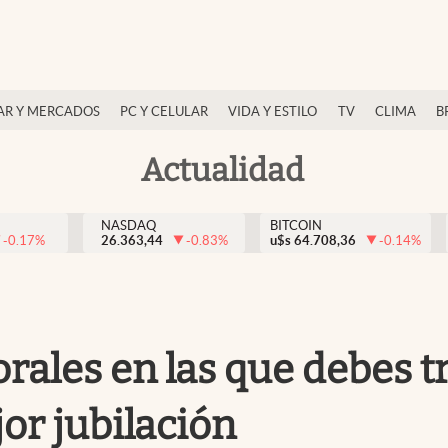
AR Y MERCADOS
PC Y CELULAR
VIDA Y ESTILO
TV
CLIMA
B
Actualidad
NASDAQ
BITCOIN
-0.17
%
26.363,44
-0.83
%
u$s
64.708,36
-0.14
%
orales en las que debes t
or jubilación