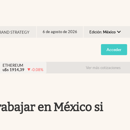
6 de agosto de 2026
Edición:
México
RAND STRATEGY
Argentina
Acceder
España
México
ETHEREUM
Ver más cotizaciones
u$s
1914,39
-0.08
%
USA
Colombia
Uruguay
rabajar en México si