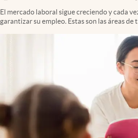
Clima
El mercado laboral sigue creciendo y cada ve
Espiritualidad
garantizar su empleo. Estas son las áreas de 
Mediakit
abre en nueva pestaña