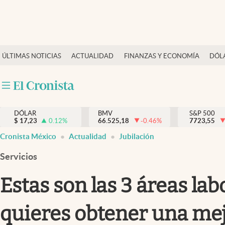
Últimas Noticias
ÚLTIMAS NOTICIAS
ACTUALIDAD
FINANZAS Y ECONOMÍA
DÓL
Actualidad
Finanzas y economía
Dólar y mercados
DÓLAR
BMV
S&P 500
Internacionales
$
17,23
0.12
%
66.525,18
-0.46
%
7723,55
Opinión
Cronista México
Actualidad
Jubilación
Brand Strategy
Servicios
Pc y celular
Estas son las 3 áreas lab
Vida y estilo
quieres obtener una mej
Tv