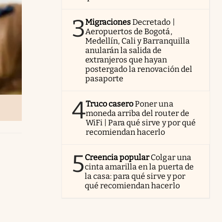
3
Migraciones
Decretado |
Aeropuertos de Bogotá,
Medellín, Cali y Barranquilla
anularán la salida de
extranjeros que hayan
postergado la renovación del
pasaporte
4
Truco casero
Poner una
moneda arriba del router de
WiFi | Para qué sirve y por qué
recomiendan hacerlo
5
Creencia popular
Colgar una
cinta amarilla en la puerta de
la casa: para qué sirve y por
qué recomiendan hacerlo