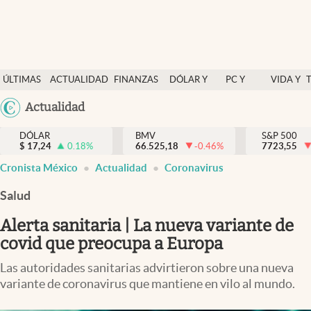
Últimas Noticias
ÚLTIMAS
ACTUALIDAD
FINANZAS
DÓLAR Y
PC Y
VIDA Y
Actualidad
NOTICIAS
Y
MERCADOS
CELULAR
ESTILO
Argentina
Actualidad
Finanzas y economía
ECONOMÍA
España
Dólar y mercados
DÓLAR
BMV
S&P 500
$
17,24
0.18
%
66.525,18
-0.46
%
México
7723,55
Internacionales
Cronista México
Actualidad
Coronavirus
USA
Opinión
Colombia
Salud
Uruguay
Brand Strategy
Alerta sanitaria | La nueva variante de
Pc y celular
covid que preocupa a Europa
Vida y estilo
Las autoridades sanitarias advirtieron sobre una nueva
variante de coronavirus que mantiene en vilo al mundo.
Tv