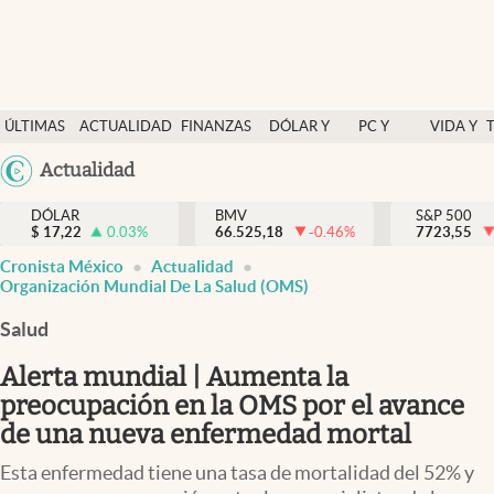
Últimas Noticias
ÚLTIMAS
ACTUALIDAD
FINANZAS
DÓLAR Y
PC Y
VIDA Y
Actualidad
NOTICIAS
Y
MERCADOS
CELULAR
ESTILO
Argentina
Actualidad
Finanzas y economía
ECONOMÍA
España
Dólar y mercados
DÓLAR
BMV
S&P 500
$
17,22
0.03
%
66.525,18
-0.46
%
México
7723,55
Internacionales
Cronista México
Actualidad
USA
Organización Mundial De La Salud (OMS)
Opinión
Colombia
Salud
Uruguay
Brand Strategy
Alerta mundial | Aumenta la
Pc y celular
preocupación en la OMS por el avance
Vida y estilo
de una nueva enfermedad mortal
Tv
Esta enfermedad tiene una tasa de mortalidad del 52% y