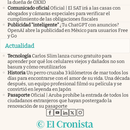
la dueña de OXXO
Comunicado oficial
Oficial | El SAT irá a las casas con
abogados y cámaras especiales para verificar el
cumplimiento de las obligaciones fiscales
Publicidad "inteligente"
¿Tu ChatGPT con anuncios?
OpenAI abre la publicidad en México para usuarios Free
y Go
Actualidad
Tecnología
Carlos Slim lanza curso gratuito para
aprender por qué los celulares viejos y dañados no son
basura y cómo reutilizarlos
Historia
Un perro cruzaba 3 kilómetros de mar todos los
días para encontrarse con el amor de su vida. Una década
después, un equipo profesional filmó su película y se
convirtió en leyenda en Japón
Pasaporte
Oficial | Aruba prohíbe la entrada de todos los
ciudadanos extranjeros que hayan postergado la
renovación de su pasaporte
abre en nueva pestaña
abre en nueva pestaña
abre en nueva pestaña
abre en nueva pestaña
abre en nueva pestaña