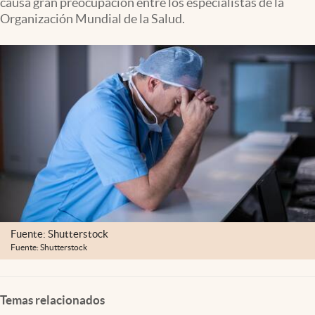
causa gran preocupación entre los especialistas de la
Clima
Organización Mundial de la Salud.
Espiritualidad
Mediakit
abre en nueva pestaña
México
Fuente: Shutterstock
Fuente: Shutterstock
Temas relacionados