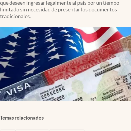
que deseen ingresar legalmente al país por un tiempo
Clima
limitado sin necesidad de presentar los documentos
Espiritualidad
tradicionales.
Mediakit
abre en nueva pestaña
México
Temas relacionados