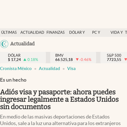
Últimas Noticias
ÚLTIMAS
ACTUALIDAD
FINANZAS
DÓLAR Y
PC Y
VIDA Y
Actualidad
NOTICIAS
Y
MERCADOS
CELULAR
ESTILO
Argentina
Actualidad
Finanzas y economía
ECONOMÍA
España
Dólar y mercados
DÓLAR
BMV
S&P 500
$
17,24
0.18
%
66.525,18
-0.46
%
México
7723,55
Internacionales
Cronista México
Actualidad
Visa
USA
Opinión
Colombia
Es un hecho
Uruguay
Brand Strategy
Adiós visa y pasaporte: ahora puedes
Pc y celular
ingresar legalmente a Estados Unidos
sin documentos
Vida y estilo
En medio de las masivas deportaciones de Estados
Tv
Unidos, sale a la luz una alternativa para los extranjeros