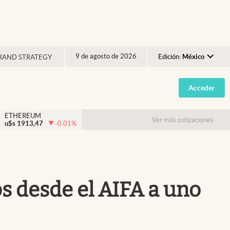
9 de agosto de 2026
Edición:
México
RAND STRATEGY
Argentina
Acceder
España
México
ETHEREUM
Ver más cotizaciones
u$s
1913,47
-0.01
%
USA
Colombia
Uruguay
s desde el AIFA a uno