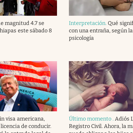
e magnitud 4.7 se
Interpretación
.
Qué signi
Chiapas este sábado 8
con una entraña, según la
psicología
in visa americana,
Último momento
.
Adiós L
licencia de conducir.
Registro Civil. Ahora, la 