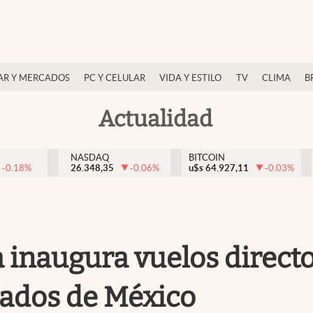
AR Y MERCADOS
PC Y CELULAR
VIDA Y ESTILO
TV
CLIMA
B
Actualidad
NASDAQ
BITCOIN
-0.18
%
26.348,35
-0.06
%
u$s
64.927,11
-0.03
%
 inaugura vuelos directo
tados de México