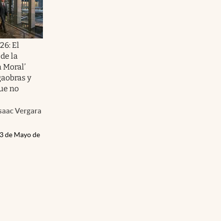
26: El
de la
 Moral’
aobras y
ue no
saac Vergara
13 de Mayo de