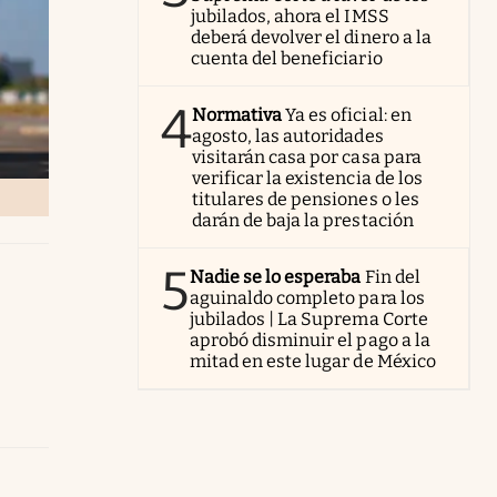
jubilados, ahora el IMSS
deberá devolver el dinero a la
cuenta del beneficiario
4
Normativa
Ya es oficial: en
agosto, las autoridades
visitarán casa por casa para
verificar la existencia de los
titulares de pensiones o les
darán de baja la prestación
5
Nadie se lo esperaba
Fin del
aguinaldo completo para los
jubilados | La Suprema Corte
aprobó disminuir el pago a la
mitad en este lugar de México