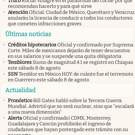
Truco
Rociar vinagre en el parabrisas del coche: por qué
recomiendan hacerlo y para qué sirve
Atención
Oficial: Ciudad de México, Querétaro y Veracruz
anularán la licencia de conducir a todos los conductores
que cometen infracciones graves
Últimas noticias
Créditos hipotecarios
Oficial y confirmado por Suprema
Corte. Miles de mexicanos dejarán de tener descuentos
en sus salarios y se suspende una quita obligatoria
Temblores
Sismo de magnitud 4.1 se registró en Chiapas
este sábado 8 de agosto
SSN
Temblor en México HOY: de cuánto fue el terremoto
en Guerrero este sábado 8 de agosto
Actualidad
Pronóstico
Bill Gates habló sobre la Tercera Guerra
Mundial. Advirtió que no será nuclear, sino que “escalará
a una nueva dimensión”
Alerta
Oficial y confirmado| CDMX, Monterrey,
Guadalajara y Cancún prohibirán el ingreso de
ciudadanos que hayan postergado este trámite con su