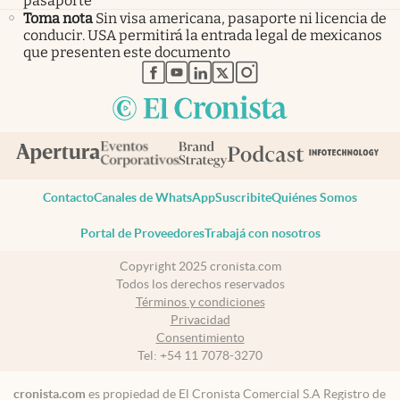
pasaporte
Toma nota
Sin visa americana, pasaporte ni licencia de
conducir. USA permitirá la entrada legal de mexicanos
que presenten este documento
abre en nueva pestaña
abre en nueva pestaña
abre en nueva pestaña
abre en nueva pestaña
abre en nueva pestaña
Contacto
Canales de WhatsApp
Suscribite
Quiénes Somos
Portal de Proveedores
Trabajá con nosotros
Copyright 2025 cronista.com
Todos los derechos reservados
Términos y condiciones
Privacidad
Consentimiento
Tel:
+54 11 7078-3270
cronista.com
es propiedad de El Cronista Comercial S.A Registro de