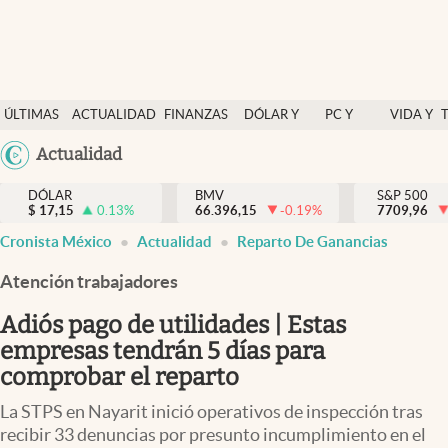
Últimas Noticias
ÚLTIMAS
ACTUALIDAD
FINANZAS
DÓLAR Y
PC Y
VIDA Y
Actualidad
NOTICIAS
Y
MERCADOS
CELULAR
ESTILO
Argentina
Actualidad
Finanzas y economía
ECONOMÍA
España
Dólar y mercados
DÓLAR
BMV
S&P 500
$
17,15
0.13
%
66.396,15
-0.19
%
México
7709,96
Internacionales
Cronista México
Actualidad
Reparto De Ganancias
USA
Opinión
Colombia
Atención trabajadores
Uruguay
Brand Strategy
Adiós pago de utilidades | Estas
Pc y celular
empresas tendrán 5 días para
comprobar el reparto
Vida y estilo
La STPS en Nayarit inició operativos de inspección tras
Tv
recibir 33 denuncias por presunto incumplimiento en el