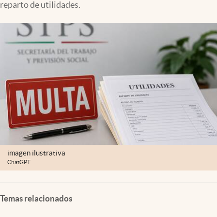
reparto de utilidades.
Clima
Espiritualidad
Mediakit
abre en nueva pestaña
México
imagen ilustrativa
ChatGPT
Temas relacionados