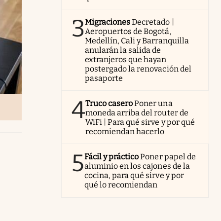
3
Migraciones
Decretado |
Aeropuertos de Bogotá,
Medellín, Cali y Barranquilla
anularán la salida de
extranjeros que hayan
postergado la renovación del
pasaporte
4
Truco casero
Poner una
moneda arriba del router de
WiFi | Para qué sirve y por qué
recomiendan hacerlo
5
Fácil y práctico
Poner papel de
aluminio en los cajones de la
cocina, para qué sirve y por
qué lo recomiendan