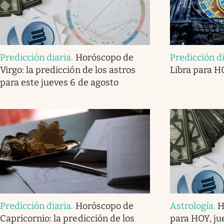
Predicción diaria
.
Horóscopo de
Predicción d
Virgo: la predicción de los astros
Libra para H
para este jueves 6 de agosto
Predicción diaria
.
Horóscopo de
Astrología
.
H
Capricornio: la predicción de los
para HOY, ju