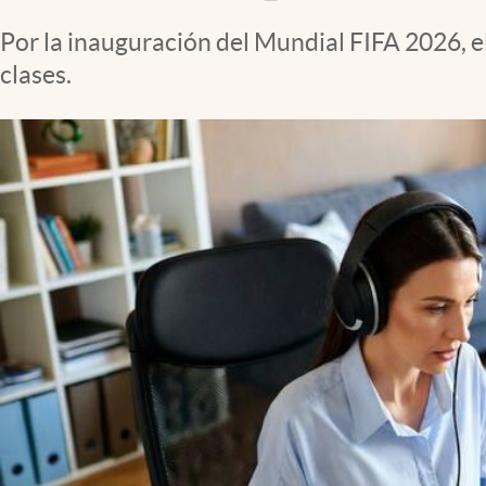
Clima
Por la inauguración del Mundial FIFA 2026, e
Espiritualidad
clases.
Mediakit
abre en nueva pestaña