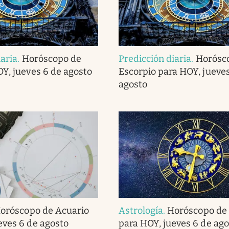
iaria
.
Horóscopo de
Predicción diaria
.
Horósc
OY, jueves 6 de agosto
Escorpio para HOY, jueves
agosto
oróscopo de Acuario
Astrología
.
Horóscopo de 
eves 6 de agosto
para HOY, jueves 6 de ago