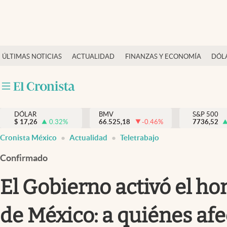
Últimas Noticias
ÚLTIMAS NOTICIAS
ACTUALIDAD
FINANZAS Y ECONOMÍA
DÓL
Actualidad
Finanzas y economía
Dólar y mercados
DÓLAR
BMV
S&P 500
Internacionales
$
17,26
0.32
%
66.525,18
-0.46
%
7736,52
Opinión
Cronista México
Actualidad
Teletrabajo
Brand Strategy
Confirmado
Pc y celular
El Gobierno activó el ho
Vida y estilo
de México: a quiénes afe
Tv