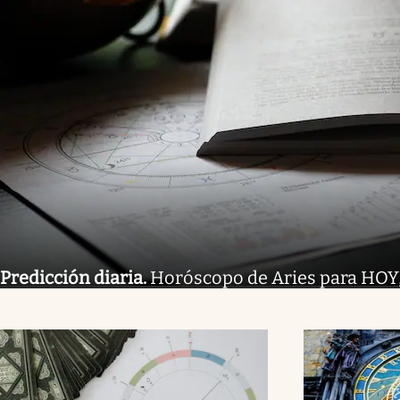
Predicción diaria
.
Horóscopo de Aries para HOY,