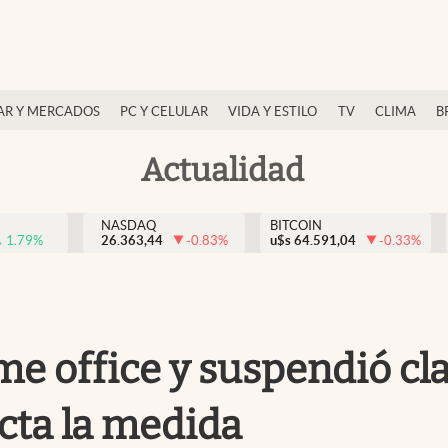
AR Y MERCADOS
PC Y CELULAR
VIDA Y ESTILO
TV
CLIMA
B
Actualidad
NASDAQ
BITCOIN
1.79
%
26.363,44
-0.83
%
u$s
64.591,04
-0.33
%
me office y suspendió cl
cta la medida