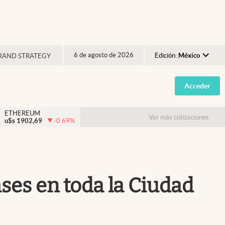
6 de agosto de 2026
Edición:
México
RAND STRATEGY
Argentina
Acceder
España
México
ETHEREUM
Ver más cotizaciones
u$s
1902,69
-0.69
%
USA
Colombia
Uruguay
ases en toda la Ciudad