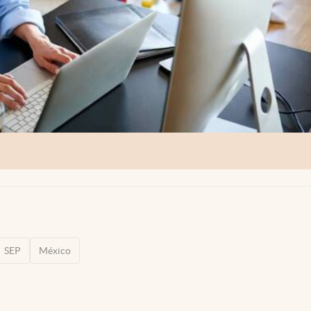
SEP
México