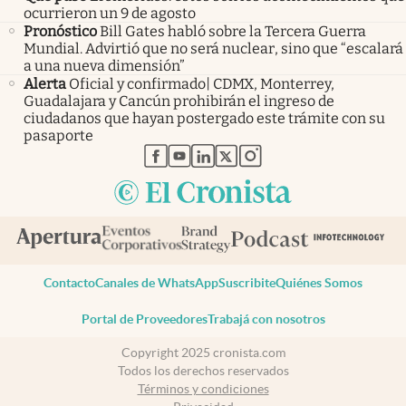
ocurrieron un 9 de agosto
Pronóstico
Bill Gates habló sobre la Tercera Guerra
Mundial. Advirtió que no será nuclear, sino que “escalará
a una nueva dimensión”
Alerta
Oficial y confirmado| CDMX, Monterrey,
Guadalajara y Cancún prohibirán el ingreso de
ciudadanos que hayan postergado este trámite con su
pasaporte
abre en nueva pestaña
abre en nueva pestaña
abre en nueva pestaña
abre en nueva pestaña
abre en nueva pestaña
Contacto
Canales de WhatsApp
Suscribite
Quiénes Somos
Portal de Proveedores
Trabajá con nosotros
Copyright 2025 cronista.com
Todos los derechos reservados
Términos y condiciones