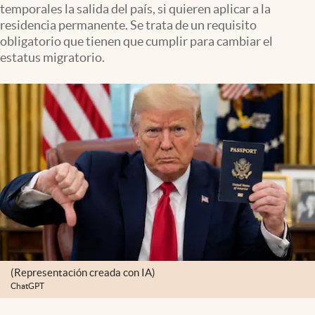
temporales la salida del país, si quieren aplicar a la
Clima
residencia permanente. Se trata de un requisito
Espiritualidad
obligatorio que tienen que cumplir para cambiar el
estatus migratorio.
Mediakit
abre en nueva pestaña
México
(Representación creada con IA)
ChatGPT