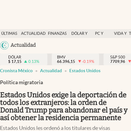
Últimas Noticias
ÚLTIMAS
ACTUALIDAD
FINANZAS
DÓLAR Y
PC Y
VIDA Y
Actualidad
NOTICIAS
Y
MERCADOS
CELULAR
ESTILO
Argentina
Actualidad
Finanzas y economía
ECONOMÍA
España
Dólar y mercados
DÓLAR
BMV
S&P 500
$
17,15
0.13
%
66.396,15
-0.19
%
México
7709,96
Internacionales
Cronista México
Actualidad
Estados Unidos
USA
Opinión
Colombia
Política migratoria
Uruguay
Brand Strategy
Estados Unidos exige la deportación de
Pc y celular
todos los extranjeros: la orden de
Donald Trump para abandonar el país y
Vida y estilo
así obtener la residencia permanente
Tv
Estados Unidos les ordenó a los titulares de visas