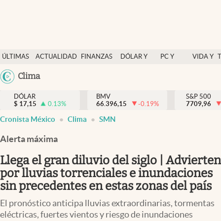
Últimas Noticias
ÚLTIMAS
ACTUALIDAD
FINANZAS
DÓLAR Y
PC Y
VIDA Y
Actualidad
NOTICIAS
Y
MERCADOS
CELULAR
ESTILO
Argentina
Clima
Finanzas y economía
ECONOMÍA
España
Dólar y mercados
DÓLAR
BMV
S&P 500
$
17,15
0.13
%
66.396,15
-0.19
%
México
7709,96
Internacionales
Cronista México
Clima
SMN
USA
Opinión
Colombia
Alerta máxima
Uruguay
Brand Strategy
Llega el gran diluvio del siglo | Advierten
Pc y celular
por lluvias torrenciales e inundaciones
sin precedentes en estas zonas del país
Vida y estilo
El pronóstico anticipa lluvias extraordinarias, tormentas
Tv
eléctricas, fuertes vientos y riesgo de inundaciones