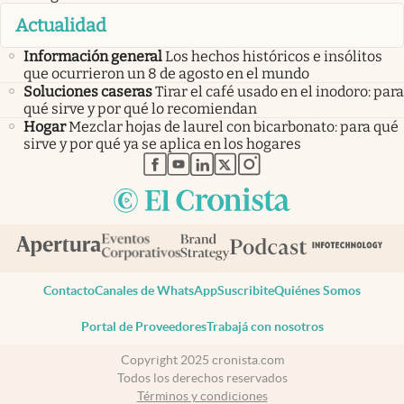
Actualidad
Información general
Los hechos históricos e insólitos
que ocurrieron un 8 de agosto en el mundo
Soluciones caseras
Tirar el café usado en el inodoro: para
qué sirve y por qué lo recomiendan
Hogar
Mezclar hojas de laurel con bicarbonato: para qué
sirve y por qué ya se aplica en los hogares
abre en nueva pestaña
abre en nueva pestaña
abre en nueva pestaña
abre en nueva pestaña
abre en nueva pestaña
Contacto
Canales de WhatsApp
Suscribite
Quiénes Somos
Portal de Proveedores
Trabajá con nosotros
Copyright 2025 cronista.com
Todos los derechos reservados
Términos y condiciones