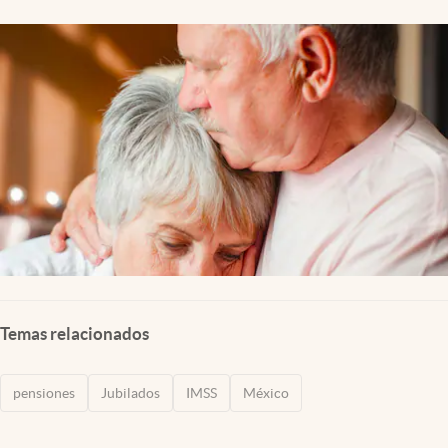
Clima
Espiritualidad
Mediakit
abre en nueva pestaña
México
Temas relacionados
pensiones
Jubilados
IMSS
México