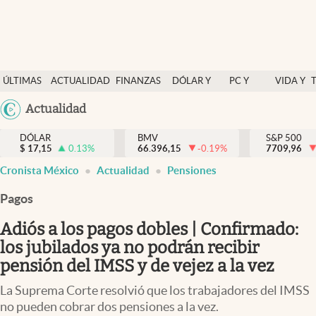
Últimas Noticias
ÚLTIMAS
ACTUALIDAD
FINANZAS
DÓLAR Y
PC Y
VIDA Y
Actualidad
NOTICIAS
Y
MERCADOS
CELULAR
ESTILO
Argentina
Actualidad
Finanzas y economía
ECONOMÍA
España
Dólar y mercados
DÓLAR
BMV
S&P 500
$
17,15
0.13
%
66.396,15
-0.19
%
México
7709,96
Internacionales
Cronista México
Actualidad
Pensiones
USA
Opinión
Colombia
Pagos
Uruguay
Brand Strategy
Adiós a los pagos dobles | Confirmado:
Pc y celular
los jubilados ya no podrán recibir
pensión del IMSS y de vejez a la vez
Vida y estilo
La Suprema Corte resolvió que los trabajadores del IMSS
Tv
no pueden cobrar dos pensiones a la vez.